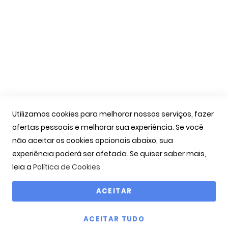
Trocas e Devoluções
Formas de Pagamento
Livro de Reclamações
Apoio Cliente
A Minha Conta
As Minhas Encomendas
Utilizamos cookies para melhorar nossos serviços, fazer
Marcação Consultas
ofertas pessoais e melhorar sua experiência. Se você
Contactos
não aceitar os cookies opcionais abaixo, sua
experiência poderá ser afetada. Se quiser saber mais,
Links Úteis
leia a
Política de Cookies
Iniciar Sessão
ACEITAR
Ver Carrinho
Seguir Encomenda
ACEITAR TUDO