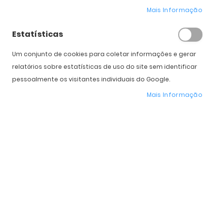
Mais Informação
Estatísticas
3 cores
2 cores
Woodys Winnie
Woodys Carla
Um conjunto de cookies para coletar informações e gerar
135,00 €
139,00 €
PVPR:
169,00 €
PVPR:
183,00 €
relatórios sobre estatísticas de uso do site sem identificar
pessoalmente os visitantes individuais do Google.
Mais Informação
2 cores
3 cores
Woodys Rianne
Woodys Uma
135,00 €
135,00 €
PVPR:
169,00 €
PVPR:
169,00 €