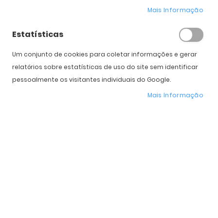
Mais Informação
Diâmetro
14.5
14.5
Potência
Estatísticas
Cilindro
Um conjunto de cookies para coletar informações e gerar
relatórios sobre estatísticas de uso do site sem identificar
Eixo
pessoalmente os visitantes individuais do Google.
Caixas
Mais Informação
Subtotal
35,00
€
35,00
€
70,00
€
Total
COMPRAR
Expedição Prevista
12 de agosto - 14 de agosto