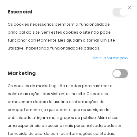
Essencial
Fec
Os cookies necessários permitem a funcionalidade
Início
Acuvue Oasys for Astigmatism (6)
principal do site. Sem estes cookies o site não pode
funcionar corretamente. Eles ajudam a tornar um site
utilizável, habilitando funcionalidades básicas.
Saltar para o início da
Saltar para o final da
Galeria de imagens
Galeria de imagens
Mais Informação
Acuvue Oasys for Astigmatism (6)
Marketing
PVPR:
50,00 €
35,00 €
Os cookies de marketing são usados ​​para rastrear e
coletar as ações dos visitantes no site. Os cookies
armazenam dados do usuário e informações de
Introduzir Dados da Prescrição
comportamento, o que permite que os serviços de
publicidade atinjam mais grupos de público. Além disso,
Olho
Direito
Esquerdo
uma experiência de usuário mais personalizada pode ser
Curva Base
fornecida de acordo com as informações coletadas.
8.6
8.6