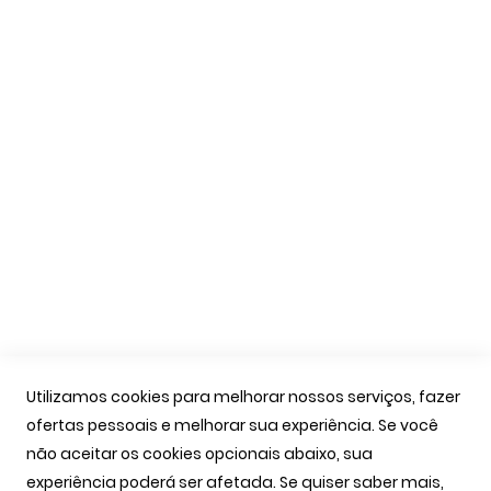
Formas de Pagamento
Livro de Reclamações
Apoio Cliente
A Minha Conta
As Minhas Encomendas
Marcação Consultas
Contactos
Links Úteis
Iniciar Sessão
Utilizamos cookies para melhorar nossos serviços, fazer
Ver Carrinho
ofertas pessoais e melhorar sua experiência. Se você
Seguir Encomenda
não aceitar os cookies opcionais abaixo, sua
Recuperar Password
experiência poderá ser afetada. Se quiser saber mais,