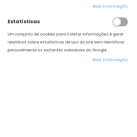
Mais Informação
Estatísticas
Oakley Sutro Lite Sweep
Oakley Sutro Lite Sweep
Mathieu Van Der Poel
Tour de France 2026
Um conjunto de cookies para coletar informações e gerar
2026 Signature Series
Edition
relatórios sobre estatísticas de uso do site sem identificar
155,00 €
155,00 €
PVPR:
208,00 €
PVPR:
208,00 €
pessoalmente os visitantes individuais do Google.
Mais Informação
Novo
Novo
Oakley Velo Kato Tour de
Oakley Sphaera Strike
France 2026 Edition
Tour de France 2026
Edition
243,00 €
PVPR:
324,00 €
175,00 €
PVPR:
234,00 €