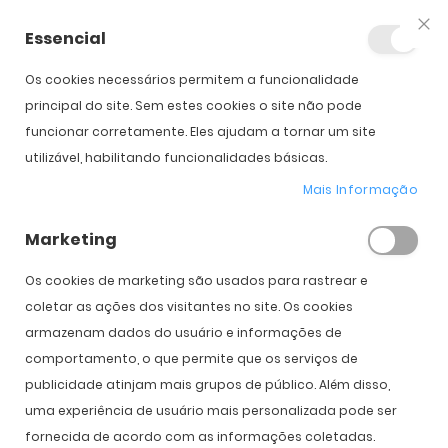
Essencial
Fec
Os cookies necessários permitem a funcionalidade
principal do site. Sem estes cookies o site não pode
funcionar corretamente. Eles ajudam a tornar um site
Óculos para Desporto
utilizável, habilitando funcionalidades básicas.
Mais Informação
Início
Óculos para Desporto
Marketing
Os cookies de marketing são usados ​​para rastrear e
coletar as ações dos visitantes no site. Os cookies
FILTRO
Def
armazenam dados do usuário e informações de
Or
comportamento, o que permite que os serviços de
Cr
publicidade atinjam mais grupos de público. Além disso,
Novo
Novo
uma experiência de usuário mais personalizada pode ser
fornecida de acordo com as informações coletadas.