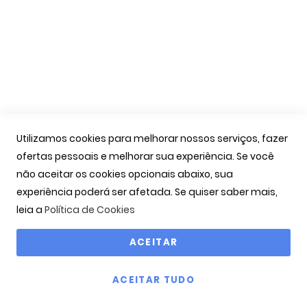
As Minhas Encomendas
Marcação Consultas
Contactos
Links Úteis
Iniciar Sessão
Utilizamos cookies para melhorar nossos serviços, fazer
Ver Carrinho
ofertas pessoais e melhorar sua experiência. Se você
Seguir Encomenda
não aceitar os cookies opcionais abaixo, sua
Recuperar Password
experiência poderá ser afetada. Se quiser saber mais,
leia a
Política de Cookies
ACEITAR
Copyright © 2000-2026 OPTIBARCA - Óptica Ocular, Lda
ACEITAR TUDO