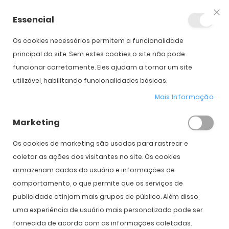
Essencial
Fec
Os cookies necessários permitem a funcionalidade
principal do site. Sem estes cookies o site não pode
funcionar corretamente. Eles ajudam a tornar um site
Tóricas / Astigmatismo
utilizável, habilitando funcionalidades básicas.
Mais Informação
Início
Lentes de Contacto
Tóricas / Astigmatismo
Marketing
Os cookies de marketing são usados ​​para rastrear e
coletar as ações dos visitantes no site. Os cookies
FILTRO
Def
armazenam dados do usuário e informações de
Or
comportamento, o que permite que os serviços de
Cr
publicidade atinjam mais grupos de público. Além disso,
uma experiência de usuário mais personalizada pode ser
fornecida de acordo com as informações coletadas.