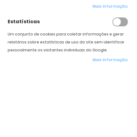
Mais Informação
Estatísticas
TOTAL 30 for
Dailies Total 1 for
Astigmatism (6)
Astigmatism (90)
Um conjunto de cookies para coletar informações e gerar
55,00 €
115,00 €
PVPR:
74,00 €
PVPR:
160,00 €
relatórios sobre estatísticas de uso do site sem identificar
pessoalmente os visitantes individuais do Google.
Mais Informação
Dailies Total 1 for
TOTAL 30 for
Astigmatism (30)
Astigmatism (3)
42,00 €
29,00 €
PVPR:
56,00 €
PVPR:
39,00 €