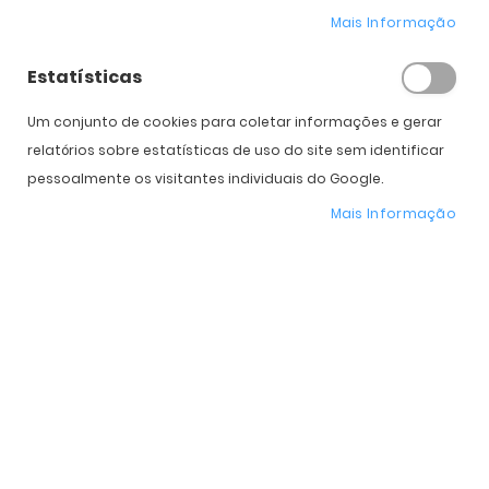
extrema leveza e máxima resistência.
Mais Informação
Um estilo elegante e uma silhueta moderna tornam os
modelos desta coleção Prada Linea Rossa tão distintos
Estatísticas
quanto a sua personalidade.
Um conjunto de cookies para coletar informações e gerar
relatórios sobre estatísticas de uso do site sem identificar
pessoalmente os visitantes individuais do Google.
Mais Informação