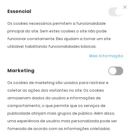
Essencial
Fec
Os cookies necessários permitem a funcionalidade
principal do site. Sem estes cookies o site não pode
funcionar corretamente. Eles ajudam a tornar um site
utilizável, habilitando funcionalidades básicas.
Mais Informação
by
Carlos Cardoso
|
15/09/2018
|
2 Comments
Marketing
Prada Linea Rossa "Stubb Collection"
Os cookies de marketing são usados ​​para rastrear e
in
prada
,
sport
,
linea
,
rossa
,
oculos
,
de
,
sol
,
armações
,
stubb
,
collection
,
sunglasses
coletar as ações dos visitantes no site. Os cookies
armazenam dados do usuário e informações de
Prada apresenta a nova coleção "Stubb Collection", óculos
comportamento, o que permite que os serviços de
de sol e armações com um efeito de tecido técnico nas
publicidade atinjam mais grupos de público. Além disso,
hastes
uma experiência de usuário mais personalizada pode ser
de nylon, acabamentos em borracha para maior conforto,
fornecida de acordo com as informações coletadas.