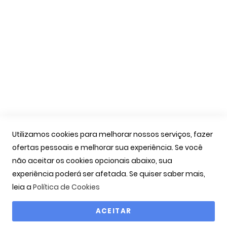
Apoio Cliente
A Minha Conta
As Minhas Encomendas
Marcação Consultas
Contactos
Links Úteis
Iniciar Sessão
Utilizamos cookies para melhorar nossos serviços, fazer
Ver Carrinho
ofertas pessoais e melhorar sua experiência. Se você
Seguir Encomenda
não aceitar os cookies opcionais abaixo, sua
Recuperar Password
experiência poderá ser afetada. Se quiser saber mais,
leia a
Política de Cookies
ACEITAR
Copyright © 2000-2026 OPTIBARCA - Óptica Ocular, Lda