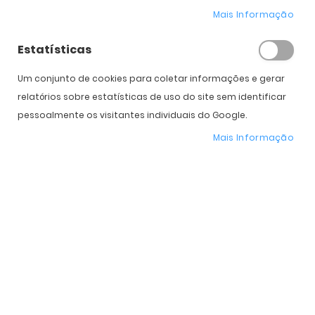
A família de lentes de contacto de silicone hidrogel Biofinity
Mais Informação
foi concebida para satisfazer as necessidades mais
exigentes. Lentes flexíveis, macias e confortáveis.
Estatísticas
Def
Um conjunto de cookies para coletar informações e gerar
Or
relatórios sobre estatísticas de uso do site sem identificar
Cr
pessoalmente os visitantes individuais do Google.
Mais Informação
Biofinity Toric Multifocal
Biofinity Toric Multifocal
(6)
(3)
125,00 €
68,00 €
PVPR:
180,00 €
PVPR:
90,00 €