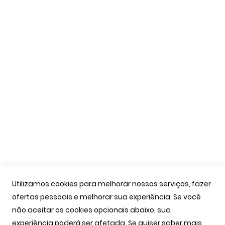
Formas de Pagamento
Livro de Reclamações
Apoio Cliente
A Minha Conta
As Minhas Encomendas
Marcação Consultas
Contactos
Links Úteis
Iniciar Sessão
Utilizamos cookies para melhorar nossos serviços, fazer
Ver Carrinho
ofertas pessoais e melhorar sua experiência. Se você
Seguir Encomenda
não aceitar os cookies opcionais abaixo, sua
Recuperar Password
experiência poderá ser afetada. Se quiser saber mais,