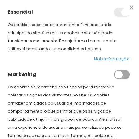
Essencial
Fec
Os cookies necessários permitem a funcionalidade
principal do site. Sem estes cookies o site não pode
funcionar corretamente. Eles ajudam a tornar um site
utilizável, habilitando funcionalidades básicas.
Mais Informação
Marketing
Os cookies de marketing são usados ​​para rastrear e
by
Catarina Ribeiro
|
05/04/2017
|
2 Comments
coletar as ações dos visitantes no site. Os cookies
Apresentação da Coleção Oakley
armazenam dados do usuário e informações de
CROSSRANGE
comportamento, o que permite que os serviços de
Cansado de ter que escolher entre os seus óculos para o dia-a-dia
publicidade atinjam mais grupos de público. Além disso,
e os seus óculos de desporto? Os óculos de sol Oakley
uma experiência de usuário mais personalizada pode ser
Crossrange são um dois-em-um e vão resolver esse problema!
fornecida de acordo com as informações coletadas.