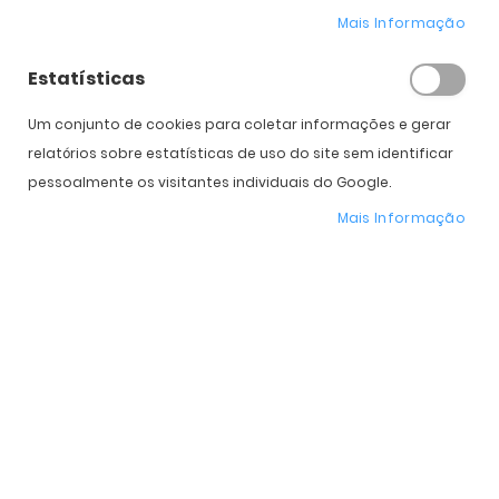
Mais Informação
Estatísticas
Biotrue Duo (20 x 0.5 ml)
Acuvue Oasys 1 Day Max
Multifocal (90)
12,00 €
PVPR:
15,00 €
Um conjunto de cookies para coletar informações e gerar
115,00 €
PVPR:
154,00 €
relatórios sobre estatísticas de uso do site sem identificar
pessoalmente os visitantes individuais do Google.
Mais Informação
Acuvue Oasys 1 Day Max
Acuvue Oasys 1 Day Max
Multifocal (30)
(90)
45,00 €
90,00 €
PVPR:
57,00 €
PVPR:
124,00 €