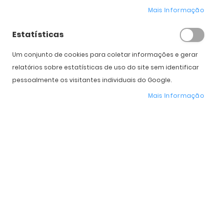
Mais Informação
Estatísticas
Outono/Inverno 2015 da Ray Ban
Um conjunto de cookies para coletar informações e gerar
Catarina
02/11/2015
relatórios sobre estatísticas de uso do site sem identificar
Pesquisar
pessoalmente os visitantes individuais do Google.
Procurar
Mais Informação
Pe
no
Blog
Posts Populares
28/07/2023
Ray-Ban Reverse
09/03/2020