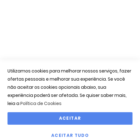
A Minha Conta
As Minhas Encomendas
Marcação Consultas
Contactos
Links Úteis
Iniciar Sessão
Utilizamos cookies para melhorar nossos serviços, fazer
Ver Carrinho
ofertas pessoais e melhorar sua experiência. Se você
Seguir Encomenda
não aceitar os cookies opcionais abaixo, sua
Recuperar Password
experiência poderá ser afetada. Se quiser saber mais,
leia a
Política de Cookies
ACEITAR
Copyright © 2000-2026 OPTIBARCA - Óptica Ocular, Lda
ACEITAR TUDO