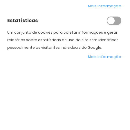
Mais Informação
Estatísticas
Um conjunto de cookies para coletar informações e gerar
relatórios sobre estatísticas de uso do site sem identificar
Óculos de Sol Marc Jacobs e Marc by Marc Jacobs - Coleção
Outono/Inverno 2015
pessoalmente os visitantes individuais do Google.
Catarina
01/09/2015
Mais Informação
Pesquisar
Procurar
Pe
no
Blog
Posts Populares
28/07/2023
Ray-Ban Reverse