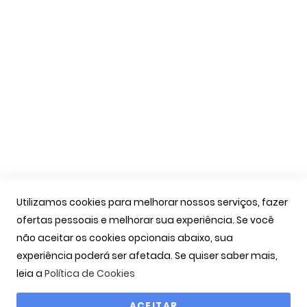
Apoio Cliente
A Minha Conta
As Minhas Encomendas
Marcação Consultas
Contactos
Links Úteis
Iniciar Sessão
Utilizamos cookies para melhorar nossos serviços, fazer
Ver Carrinho
ofertas pessoais e melhorar sua experiência. Se você
Seguir Encomenda
não aceitar os cookies opcionais abaixo, sua
Recuperar Password
experiência poderá ser afetada. Se quiser saber mais,
leia a
Política de Cookies
ACEITAR