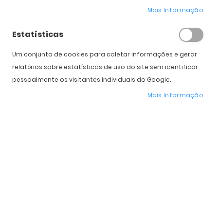
Carlos Cardoso
15/09/2018
Mais Informação
Pesquisar
Estatísticas
Procurar
Pe
no
Um conjunto de cookies para coletar informações e gerar
Blog
relatórios sobre estatísticas de uso do site sem identificar
Posts Populares
pessoalmente os visitantes individuais do Google.
Mais Informação
28/07/2023
Ray-Ban Reverse
09/03/2020
M Missoni
11/05/2019
Polaroid by Sara