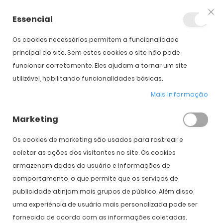
Essencial
Fec
Os cookies necessários permitem a funcionalidade
principal do site. Sem estes cookies o site não pode
funcionar corretamente. Eles ajudam a tornar um site
Tag 'prada'
utilizável, habilitando funcionalidades básicas.
Mais Informação
Marketing
Início
Blog Optibarca
Tag 'prada'
Os cookies de marketing são usados ​​para rastrear e
coletar as ações dos visitantes no site. Os cookies
armazenam dados do usuário e informações de
comportamento, o que permite que os serviços de
publicidade atinjam mais grupos de público. Além disso,
uma experiência de usuário mais personalizada pode ser
Prada Linea Rossa "Stubb Collection"
fornecida de acordo com as informações coletadas.