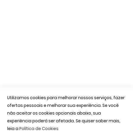
Livro de Reclamações
Apoio Cliente
A Minha Conta
As Minhas Encomendas
Marcação Consultas
Contactos
Links Úteis
Iniciar Sessão
Utilizamos cookies para melhorar nossos serviços, fazer
Ver Carrinho
ofertas pessoais e melhorar sua experiência. Se você
Seguir Encomenda
não aceitar os cookies opcionais abaixo, sua
Recuperar Password
experiência poderá ser afetada. Se quiser saber mais,
leia a
Política de Cookies