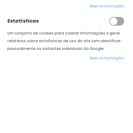
Mais Informação
COMPRAR
Estatísticas
Um conjunto de cookies para coletar informações e gerar
Expedição Prevista
10 de agosto - 11 de agosto
relatórios sobre estatísticas de uso do site sem identificar
pessoalmente os visitantes individuais do Google.
Mais Informação
* Preço Online
-10%
. Promoção válida de 01 a 31 de Agosto de 2026
Características do Produto
Mais
OO9490-0740
informação
Oakley
Homem, Mulher
Plástico
Plutonite