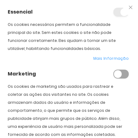
Essencial
Fec
Os cookies necessários permitem a funcionalidade
Início
Oakley Ellipse 50th Anniversary Limited Edition
principal do site. Sem estes cookies o site não pode
funcionar corretamente. Eles ajudam a tornar um site
utilizável, habilitando funcionalidades básicas.
Saltar para o início da
Saltar para o final da
Galeria de imagens
Galeria de imagens
Mais Informação
Marketing
Os cookies de marketing são usados ​​para rastrear e
coletar as ações dos visitantes no site. Os cookies
Oakley Ellipse 50th Anniversary Limited
armazenam dados do usuário e informações de
Edition
comportamento, o que permite que os serviços de
publicidade atinjam mais grupos de público. Além disso,
PVPR:
334,00 €
uma experiência de usuário mais personalizada pode ser
299,00 €
fornecida de acordo com as informações coletadas.