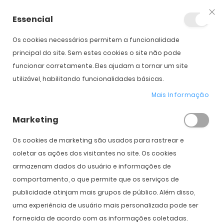
Essencial
Fec
Os cookies necessários permitem a funcionalidade
Início
Oakley Suture Jacket
principal do site. Sem estes cookies o site não pode
funcionar corretamente. Eles ajudam a tornar um site
utilizável, habilitando funcionalidades básicas.
Saltar para o início da
Saltar para o final da
Novo
Galeria de imagens
Galeria de imagens
Mais Informação
Oakley Suture Jacket
Marketing
PVPR:
178,00 €
134,00 €
Os cookies de marketing são usados ​​para rastrear e
coletar as ações dos visitantes no site. Os cookies
armazenam dados do usuário e informações de
Cor
comportamento, o que permite que os serviços de
publicidade atinjam mais grupos de público. Além disso,
uma experiência de usuário mais personalizada pode ser
fornecida de acordo com as informações coletadas.