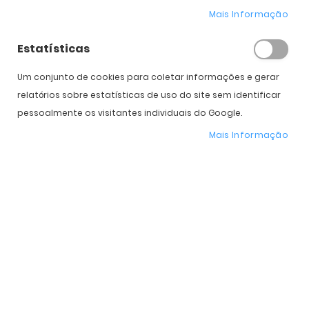
Mais Informação
Estatísticas
Um conjunto de cookies para coletar informações e gerar
relatórios sobre estatísticas de uso do site sem identificar
COMPRAR
pessoalmente os visitantes individuais do Google.
Mais Informação
Expedição Prevista
14 de agosto - 18 de agosto
* Preço Online
-25%
. Promoção válida de 01 a 31 de Agosto de 2026
Características do Produto
Mais
OO9532