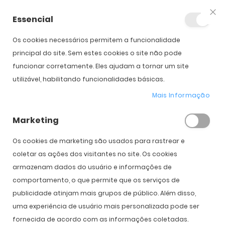
Essencial
Fec
Os cookies necessários permitem a funcionalidade
Início
Oakley Sphaera Strike
principal do site. Sem estes cookies o site não pode
funcionar corretamente. Eles ajudam a tornar um site
utilizável, habilitando funcionalidades básicas.
Saltar para o início da
Saltar para o final da
Novo
Galeria de imagens
Galeria de imagens
Mais Informação
Oakley Sphaera Strike
Marketing
PVPR:
214,00 €
160,00 €
Os cookies de marketing são usados ​​para rastrear e
coletar as ações dos visitantes no site. Os cookies
armazenam dados do usuário e informações de
Cor
comportamento, o que permite que os serviços de
publicidade atinjam mais grupos de público. Além disso,
uma experiência de usuário mais personalizada pode ser
fornecida de acordo com as informações coletadas.