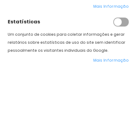
Mais Informação
Estatísticas
Um conjunto de cookies para coletar informações e gerar
relatórios sobre estatísticas de uso do site sem identificar
COMPRAR
pessoalmente os visitantes individuais do Google.
Mais Informação
Expedição Prevista
14 de agosto - 18 de agosto
* Preço Online
-25%
. Promoção válida de 01 a 31 de Agosto de 2026
Características do Produto
Mais
OO9531