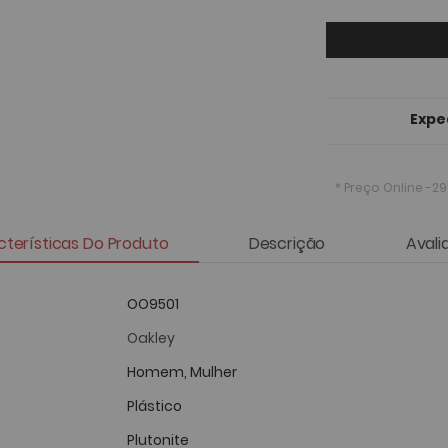
Expe
* Preço Online
-29
terísticas Do Produto
Descrição
Avali
OO9501
Oakley
Homem, Mulher
Plástico
Plutonite