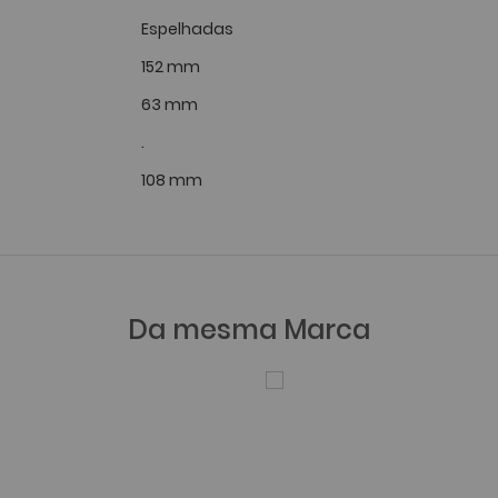
Espelhadas
152 mm
63 mm
.
108 mm
Da mesma Marca