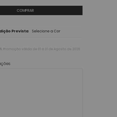
COMPRAR
dição Prevista
Selecione a Cor
%
. Promoção válida de 01 a 31 de Agosto de 2026
ações