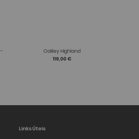
 -
Oakley Highland
Oakley
119,00 €
Links Úteis