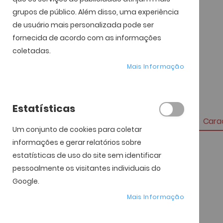
grupos de público. Além disso, uma experiência
de usuário mais personalizada pode ser
fornecida de acordo com as informações
coletadas.
Mais Informação
Estatísticas
Carac
Um conjunto de cookies para coletar
informações e gerar relatórios sobre
Mais
Referência
estatísticas de uso do site sem identificar
informação
pessoalmente os visitantes individuais do
Marca
Google.
Genero
Mais Informação
Material da Armação
Material das Lentes