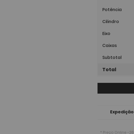
Potência
Cilindro
Eixo
Caixas
Subtotal
Total
Expedição
* Preço Online
-26