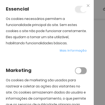
Essencial
Ó
Fechar
Os cookies necessários permitem a
funcionalidade principal do site. Sem estes
Início
TOTAL 30 for Astigmatism (3)
cookies o site não pode funcionar corretamente.
Eles ajudam a tornar um site utilizável,
Saltar para o início da
Saltar para o final da
Galeria de imagens
Galeria de imagens
habilitando funcionalidades básicas.
Mais Informação
Marketing
Os cookies de marketing são usados ​​para
rastrear e coletar as ações dos visitantes no
site. Os cookies armazenam dados do usuário e
informações de comportamento, o que permite
que os serviços de publicidade atinjam mais