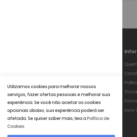
Info
Quem
Fundada em Janeiro de 1997, a
Condi
OPTIBARCA tem sabido desenvolver-se
e adaptar-se a um mercado em
Polít
contínua evolução, investindo em
Utilizamos cookies para melhorar nossos
equipamentos de alta precisão, na
Troca
serviços, fazer ofertas pessoais e melhorar sua
tecnologia óptica mais avançada e
uma equipa com técnicos
Form
experiência. Se você não aceitar os cookies
especializados.
ler mais
Livro
opcionais abaixo, sua experiência poderá ser
afetada. Se quiser saber mais, leia a
Política de
Cookies