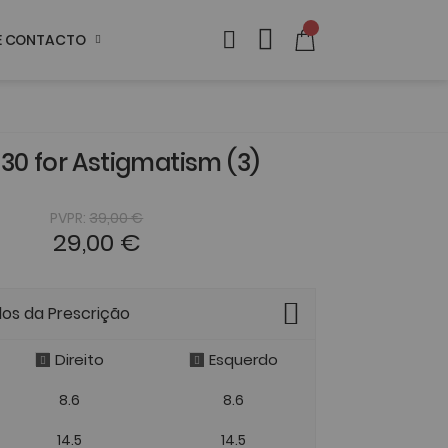
DE CONTACTO
30 for Astigmatism (3)
PVPR:
39,00 €
29,00 €
dos da Prescrição
Direito
Esquerdo
8.6
8.6
14.5
14.5