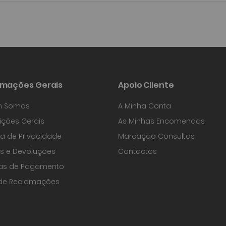
rmações Gerais
Apoio Cliente
 Somos
A Minha Conta
ções Gerais
As Minhas Encomendas
ica de Privacidade
Marcação Consultas
s e Devoluções
Contactos
as de Pagamento
 de Reclamações