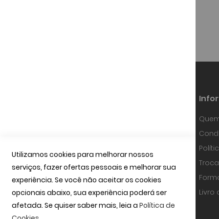
Info
Quem
Fundada em Janeiro de 1997, a
Condi
OPTIBARCA tem sabido desenvolver-se
e adaptar-se a um mercado em
Polít
contínua evolução, investindo em
Utilizamos cookies para melhorar nossos
equipamentos de alta precisão, na
Troca
serviços, fazer ofertas pessoais e melhorar sua
tecnologia óptica mais avançada e
uma equipa com técnicos
Form
experiência. Se você não aceitar os cookies
especializados.
ler mais
Livro
opcionais abaixo, sua experiência poderá ser
afetada. Se quiser saber mais, leia a
Política de
Cookies