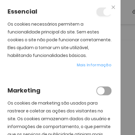
Essencial
Ó
Fechar
Os cookies necessários permitem a
funcionalidade principal do site. Sem estes
Início
MyDay Toric (90)
cookies o site não pode funcionar corretamente.
Eles ajudam a tornar um site utilizável,
Saltar para o início da
Saltar para o final da
Marca
MyDay
Galeria de imagens
Galeria de imagens
habilitando funcionalidades básicas.
Mais Informação
Marketing
Os cookies de marketing são usados ​​para
rastrear e coletar as ações dos visitantes no
site. Os cookies armazenam dados do usuário e
informações de comportamento, o que permite
que os serviços de publicidade atinjam mais