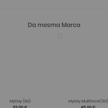
Da mesma Marca
MyDay (90)
MyDay Multifocal (30)
53,00 €
45,00 €