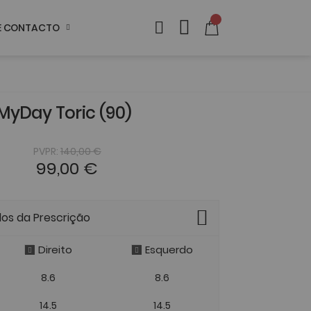
DE CONTACTO
MyDay Toric (90)
PVPR:
140,00 €
99,00 €
dos da Prescrição
Direito
Esquerdo
8.6
8.6
14.5
14.5