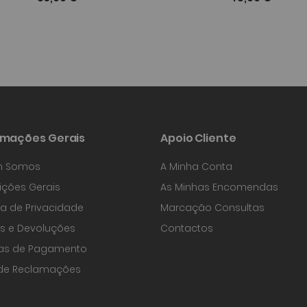
rmações Gerais
Apoio Cliente
 Somos
A Minha Conta
ções Gerais
As Minhas Encomendas
ica de Privacidade
Marcação Consultas
s e Devoluções
Contactos
as de Pagamento
 de Reclamações