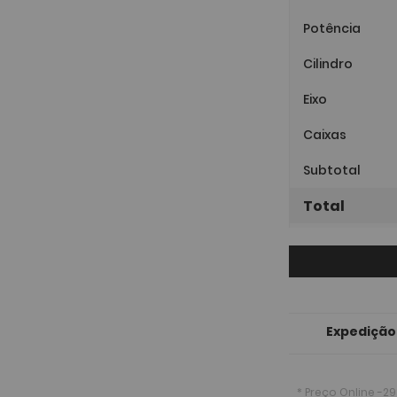
Potência
Cilindro
Eixo
Caixas
Subtotal
Total
Expedição
* Preço Online
-29