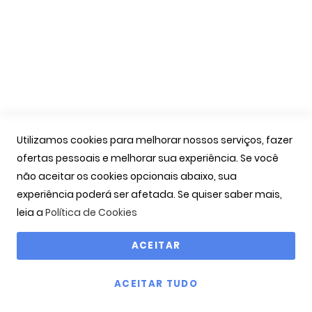
As Minhas Encomendas
Marcação Consultas
Contactos
Links Úteis
Iniciar Sessão
Utilizamos cookies para melhorar nossos serviços, fazer
Ver Carrinho
ofertas pessoais e melhorar sua experiência. Se você
Seguir Encomenda
não aceitar os cookies opcionais abaixo, sua
Recuperar Password
experiência poderá ser afetada. Se quiser saber mais,
leia a
Política de Cookies
ACEITAR
Copyright © 2000-2026 OPTIBARCA - Óptica Ocular, Lda
ACEITAR TUDO