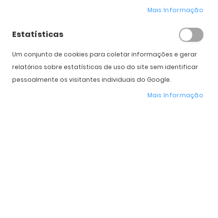
Mais Informação
Diâmetro
14.5
14.5
Potência
Estatísticas
Cilindro
Um conjunto de cookies para coletar informações e gerar
relatórios sobre estatísticas de uso do site sem identificar
Eixo
pessoalmente os visitantes individuais do Google.
Adição
Mais Informação
Caixas
Subtotal
125,00
€
125,00
€
250,00
€
Total
COMPRAR