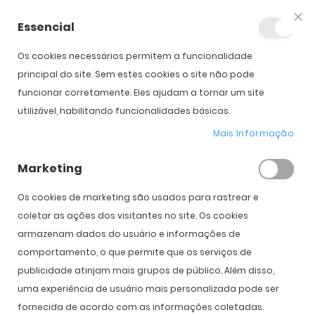
Essencial
Fec
Os cookies necessários permitem a funcionalidade
Início
Biofinity Toric Multifocal (6)
principal do site. Sem estes cookies o site não pode
funcionar corretamente. Eles ajudam a tornar um site
utilizável, habilitando funcionalidades básicas.
Saltar para o início da
Saltar para o final da
Galeria de imagens
Galeria de imagens
Mais Informação
Biofinity Toric Multifocal (6)
Marketing
PVPR:
180,00 €
125,00 €
Os cookies de marketing são usados ​​para rastrear e
coletar as ações dos visitantes no site. Os cookies
armazenam dados do usuário e informações de
Introduzir Dados da Prescrição
comportamento, o que permite que os serviços de
publicidade atinjam mais grupos de público. Além disso,
Olho
Direito
Esquerdo
uma experiência de usuário mais personalizada pode ser
Curva Base
fornecida de acordo com as informações coletadas.
8.7
8.7