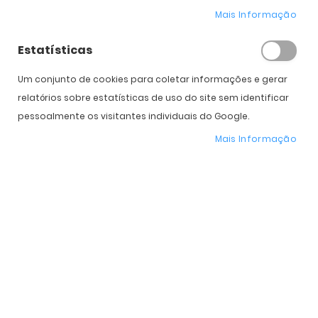
Mais Informação
Diâmetro
14.5
14.5
Potência
Estatísticas
Cilindro
Um conjunto de cookies para coletar informações e gerar
relatórios sobre estatísticas de uso do site sem identificar
Eixo
pessoalmente os visitantes individuais do Google.
Caixas
Mais Informação
Subtotal
55,00
€
55,00
€
110,00
€
Total
COMPRAR
Expedição Prevista
13 de agosto - 17 de agosto