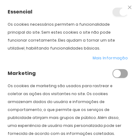
Essencial
Fec
Os cookies necessários permitem a funcionalidade
Início
TOTAL 30 for Astigmatism (6)
principal do site. Sem estes cookies o site não pode
funcionar corretamente. Eles ajudam a tornar um site
utilizável, habilitando funcionalidades básicas.
Saltar para o início da
Saltar para o final da
Galeria de imagens
Galeria de imagens
Mais Informação
TOTAL 30 for Astigmatism (6)
Marketing
PVPR:
74,00 €
55,00 €
Os cookies de marketing são usados ​​para rastrear e
coletar as ações dos visitantes no site. Os cookies
armazenam dados do usuário e informações de
Introduzir Dados da Prescrição
comportamento, o que permite que os serviços de
publicidade atinjam mais grupos de público. Além disso,
Olho
Direito
Esquerdo
uma experiência de usuário mais personalizada pode ser
Curva Base
fornecida de acordo com as informações coletadas.
8.6
8.6