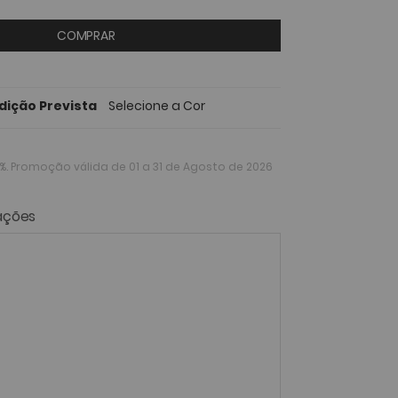
COMPRAR
dição Prevista
Selecione a Cor
%
. Promoção válida de 01 a 31 de Agosto de 2026
ações