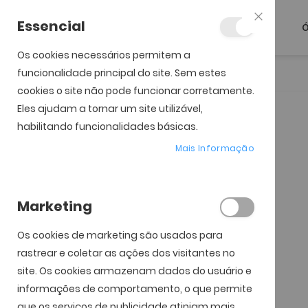
Essencial
Ó
Fechar
Os cookies necessários permitem a
funcionalidade principal do site. Sem estes
Início
Lente Oakley Radar EV Path
cookies o site não pode funcionar corretamente.
Eles ajudam a tornar um site utilizável,
Saltar para o início da
Saltar para o final da
Galeria de imagens
Galeria de imagens
habilitando funcionalidades básicas.
Mais Informação
Marketing
Os cookies de marketing são usados ​​para
rastrear e coletar as ações dos visitantes no
site. Os cookies armazenam dados do usuário e
informações de comportamento, o que permite
que os serviços de publicidade atinjam mais