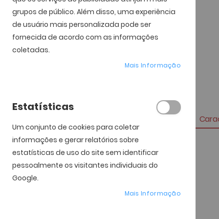
grupos de público. Além disso, uma experiência
de usuário mais personalizada pode ser
fornecida de acordo com as informações
coletadas.
Mais Informação
Estatísticas
Carac
Um conjunto de cookies para coletar
informações e gerar relatórios sobre
Mais
Referência
estatísticas de uso do site sem identificar
informação
pessoalmente os visitantes individuais do
Marca
Google.
Largura da Lente
Mais Informação
Altura da Lente
Tamanho da Ponte