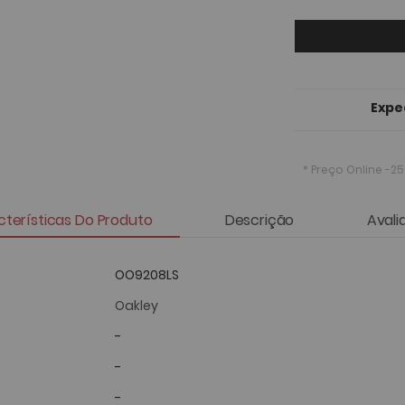
Expe
* Preço Online
-25
terísticas Do Produto
Descrição
Avali
OO9208LS
Oakley
-
-
-