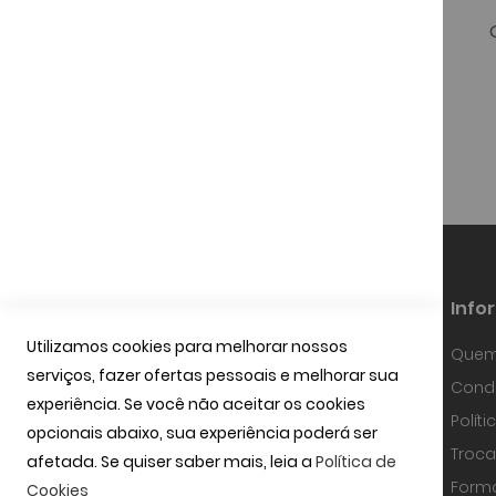
ft Vault
Oakley Flex Scape
259,00 €
Info
Utilizamos cookies para melhorar nossos
Quem
serviços, fazer ofertas pessoais e melhorar sua
Fundada em Janeiro de 1997, a
Condi
OPTIBARCA tem sabido desenvolver-se
experiência. Se você não aceitar os cookies
e adaptar-se a um mercado em
Polít
contínua evolução, investindo em
opcionais abaixo, sua experiência poderá ser
equipamentos de alta precisão, na
Troca
afetada. Se quiser saber mais, leia a
Política de
tecnologia óptica mais avançada e
uma equipa com técnicos
Form
Cookies