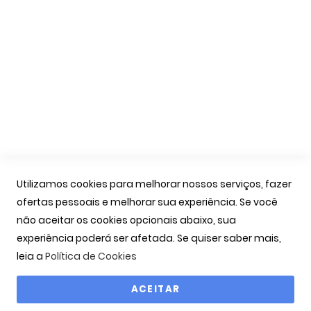
Apoio Cliente
A Minha Conta
As Minhas Encomendas
Marcação Consultas
Contactos
Links Úteis
Iniciar Sessão
Utilizamos cookies para melhorar nossos serviços, fazer
Ver Carrinho
ofertas pessoais e melhorar sua experiência. Se você
Seguir Encomenda
não aceitar os cookies opcionais abaixo, sua
Recuperar Password
experiência poderá ser afetada. Se quiser saber mais,
leia a
Política de Cookies
ACEITAR
Copyright © 2000-2026 OPTIBARCA - Óptica Ocular, Lda