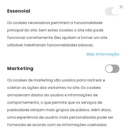
Essencial
Fec
Os cookies necessários permitem a funcionalidade
principal do site. Sem estes cookies o site não pode
funcionar corretamente. Eles ajudam a tornar um site
Ray-Ban Junior
utilizável, habilitando funcionalidades básicas.
Mais Informação
Início
Óculos de Sol
Ray-Ban Junior
Marketing
Os cookies de marketing são usados ​​para rastrear e
coletar as ações dos visitantes no site. Os cookies
FILTRO
Def
armazenam dados do usuário e informações de
Or
comportamento, o que permite que os serviços de
Cr
publicidade atinjam mais grupos de público. Além disso,
uma experiência de usuário mais personalizada pode ser
fornecida de acordo com as informações coletadas.