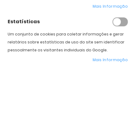
Mais Informação
Estatísticas
4 cores
3 cores
Ray-Ban Junior RJ 9079S
Ray-Ban Junior RJ 9078S
Um conjunto de cookies para coletar informações e gerar
54,00 €
54,00 €
PVPR:
71,00 €
PVPR:
71,00 €
relatórios sobre estatísticas de uso do site sem identificar
pessoalmente os visitantes individuais do Google.
Mais Informação
3 cores
4 cores
Ray-Ban Junior RJ 9557S
Ray-Ban Junior RJ 9647S
59,00 €
57,00 €
PVPR:
81,00 €
PVPR:
81,00 €