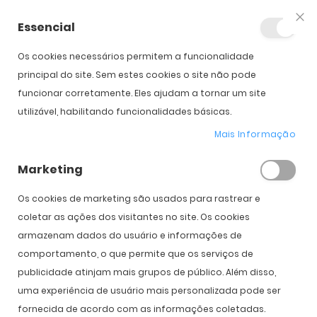
Essencial
Fec
Os cookies necessários permitem a funcionalidade
Início
Oakley Eye Jacket Redux
principal do site. Sem estes cookies o site não pode
funcionar corretamente. Eles ajudam a tornar um site
utilizável, habilitando funcionalidades básicas.
Saltar para o início da
Saltar para o final da
Galeria de imagens
Galeria de imagens
Mais Informação
Oakley Eye Jacket Redux
Marketing
PVPR:
162,00 €
119,00 €
Os cookies de marketing são usados ​​para rastrear e
coletar as ações dos visitantes no site. Os cookies
armazenam dados do usuário e informações de
Cor
comportamento, o que permite que os serviços de
publicidade atinjam mais grupos de público. Além disso,
uma experiência de usuário mais personalizada pode ser
fornecida de acordo com as informações coletadas.