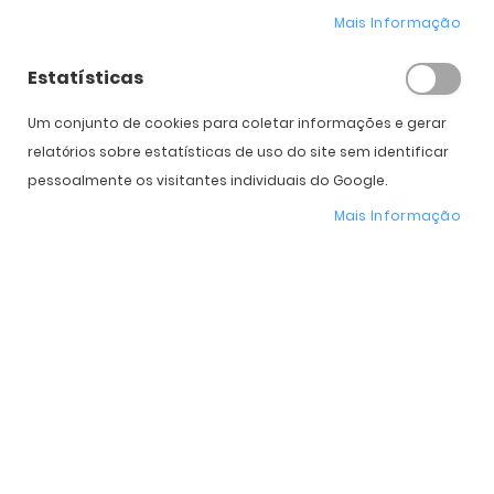
Mais Informação
Estatísticas
COMPRAR
Um conjunto de cookies para coletar informações e gerar
relatórios sobre estatísticas de uso do site sem identificar
Expedição Prevista
Selecione a Cor
pessoalmente os visitantes individuais do Google.
Mais Informação
* Preço Online
-27%
. Promoção válida de 01 a 31 de Agosto de 2026
Características do Produto
Mais
OO9438
informação
Oakley
Homem, Mulher
Plástico