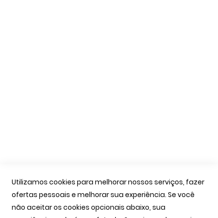
Formas de Pagamento
Livro de Reclamações
Apoio Cliente
A Minha Conta
As Minhas Encomendas
Marcação Consultas
Contactos
Links Úteis
Iniciar Sessão
Utilizamos cookies para melhorar nossos serviços, fazer
Ver Carrinho
ofertas pessoais e melhorar sua experiência. Se você
Seguir Encomenda
não aceitar os cookies opcionais abaixo, sua
Recuperar Password