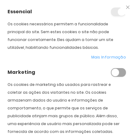
Essencial
Fec
Os cookies necessários permitem a funcionalidade
Início
Oakley Bxtr Metal
principal do site. Sem estes cookies o site não pode
funcionar corretamente. Eles ajudam a tornar um site
utilizável, habilitando funcionalidades básicas.
Saltar para o início da
Saltar para o final da
Galeria de imagens
Galeria de imagens
Mais Informação
Oakley Bxtr Metal
Marketing
PVPR:
194,00 €
139,00 €
Os cookies de marketing são usados ​​para rastrear e
coletar as ações dos visitantes no site. Os cookies
armazenam dados do usuário e informações de
Cor
comportamento, o que permite que os serviços de
publicidade atinjam mais grupos de público. Além disso,
uma experiência de usuário mais personalizada pode ser
fornecida de acordo com as informações coletadas.