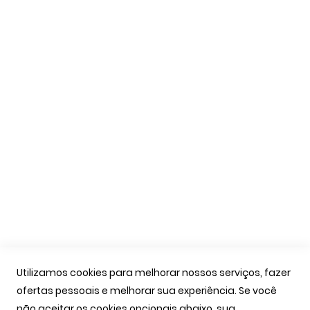
Trocas e Devoluções
Formas de Pagamento
Livro de Reclamações
Apoio Cliente
A Minha Conta
As Minhas Encomendas
Marcação Consultas
Contactos
Links Úteis
Iniciar Sessão
Utilizamos cookies para melhorar nossos serviços, fazer
Ver Carrinho
ofertas pessoais e melhorar sua experiência. Se você
Seguir Encomenda
não aceitar os cookies opcionais abaixo, sua