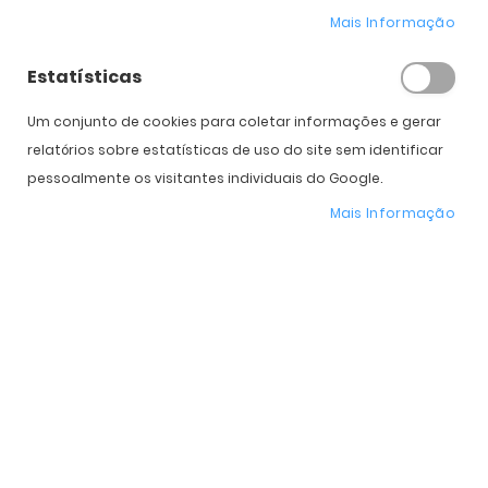
Mais Informação
Estatísticas
COMPRAR
Um conjunto de cookies para coletar informações e gerar
relatórios sobre estatísticas de uso do site sem identificar
Expedição Prevista
Selecione a Cor
pessoalmente os visitantes individuais do Google.
Mais Informação
* Preço Online
-28%
. Promoção válida de 01 a 31 de Agosto de 2026
Características do Produto
Mais
OO9237
informação
Oakley
Homem, Mulher
Misto