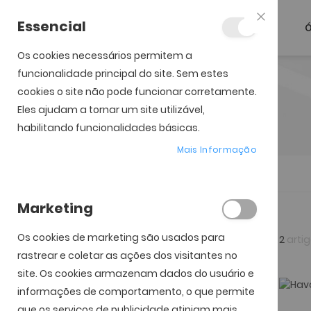
Essencial
Ó
Fechar
Os cookies necessários permitem a
funcionalidade principal do site. Sem estes
cookies o site não pode funcionar corretamente.
Eles ajudam a tornar um site utilizável,
habilitando funcionalidades básicas.
Mais Informação
Início
Óculos de Sol
Havaianas
Marketing
Filtar por Preço
Os cookies de marketing são usados ​​para
2
arti
rastrear e coletar as ações dos visitantes no
49.00€ - 49.00€
site. Os cookies armazenam dados do usuário e
informações de comportamento, o que permite
Filtar por Tipo de Lentes
que os serviços de publicidade atinjam mais