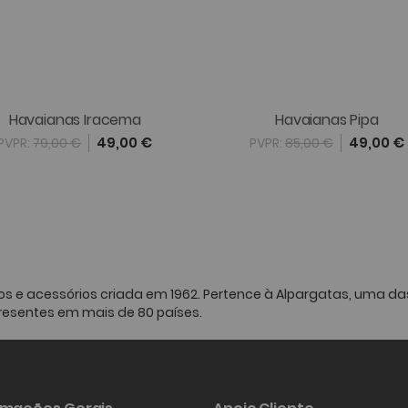
Havaianas Iracema
Havaianas Pipa
49,00 €
49,00 €
PVPR:
79,00 €
PVPR:
85,00 €
os e acessórios criada em 1962. Pertence à Alpargatas, uma 
resentes em mais de 80 países.