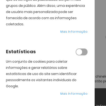
Standard
artigo
1
grupos de público. Além disso, uma experiência
de usuário mais personalizada pode ser
Espelhadas
artigo
1
fornecida de acordo com as informações
coletadas.
Mais Informação
Estatísticas
Um conjunto de cookies para coletar
informações e gerar relatórios sobre
estatísticas de uso do site sem identificar
Havaianas é uma marca brasileira de chinel
pessoalmente os visitantes individuais do
mundo. A marca e os seus produtos estão p
Google.
Mais Informação