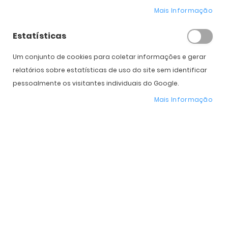
Mais Informação
Diâmetro
14.0
14.0
Potência
Estatísticas
Caixas
Um conjunto de cookies para coletar informações e gerar
relatórios sobre estatísticas de uso do site sem identificar
Subtotal
27,00
€
27,00
€
pessoalmente os visitantes individuais do Google.
54,00
€
Total
Mais Informação
COMPRAR
Expedição Prevista
11 de agosto - 12 de agosto
* Preço Online
-40%
. Promoção válida de 01 a 31 de Agosto de 2026