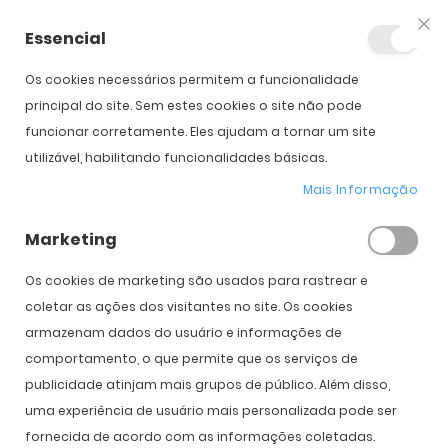
Essencial
Fec
Os cookies necessários permitem a funcionalidade
Início
Biofinity (6)
principal do site. Sem estes cookies o site não pode
funcionar corretamente. Eles ajudam a tornar um site
utilizável, habilitando funcionalidades básicas.
Saltar para o início da
Saltar para o final da
Galeria de imagens
Galeria de imagens
Mais Informação
Biofinity (6)
Marketing
PVPR:
45,00 €
27,00 €
Os cookies de marketing são usados ​​para rastrear e
coletar as ações dos visitantes no site. Os cookies
armazenam dados do usuário e informações de
Introduzir Dados da Prescrição
comportamento, o que permite que os serviços de
publicidade atinjam mais grupos de público. Além disso,
Olho
Direito
Esquerdo
uma experiência de usuário mais personalizada pode ser
Curva Base
fornecida de acordo com as informações coletadas.
8.6
8.6