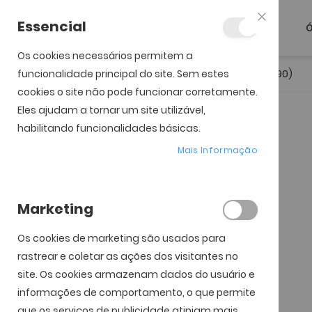
Essencial
Ó
Fechar
Os cookies necessários permitem a
funcionalidade principal do site. Sem estes
Início
1 Day Acuvue Moist Multifocal (90)
cookies o site não pode funcionar corretamente.
Eles ajudam a tornar um site utilizável,
Saltar para o início da
Saltar para o final da
Galeria de imagens
Galeria de imagens
habilitando funcionalidades básicas.
Mais Informação
Marketing
Os cookies de marketing são usados ​​para
rastrear e coletar as ações dos visitantes no
site. Os cookies armazenam dados do usuário e
informações de comportamento, o que permite
que os serviços de publicidade atinjam mais