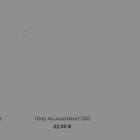
r
1 Day Acuvue Moist (30)
Acuv
22,00 €