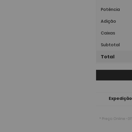
Potência
Adição
Caixas
Subtotal
Total
Expedição
* Preço Online
-31