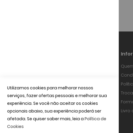
Info
Quem
Fundada em Janeiro de 1997, a
Condi
OPTIBARCA tem sabido desenvolver-se
e adaptar-se a um mercado em
Polít
contínua evolução, investindo em
Utilizamos cookies para melhorar nossos
equipamentos de alta precisão, na
Troca
serviços, fazer ofertas pessoais e melhorar sua
tecnologia óptica mais avançada e
uma equipa com técnicos
Form
experiência. Se você não aceitar os cookies
especializados.
ler mais
Livro
opcionais abaixo, sua experiência poderá ser
afetada. Se quiser saber mais, leia a
Política de
Cookies