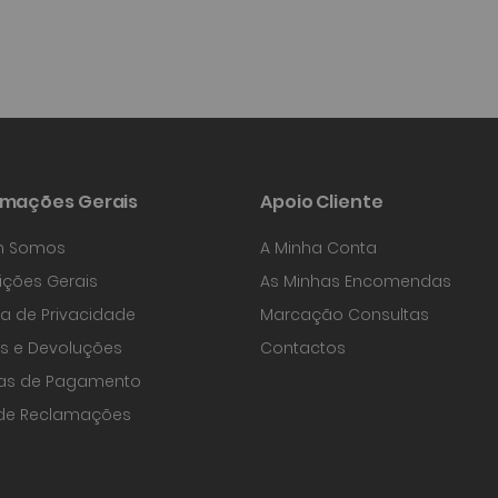
rmações Gerais
Apoio Cliente
 Somos
A Minha Conta
ções Gerais
As Minhas Encomendas
ica de Privacidade
Marcação Consultas
s e Devoluções
Contactos
as de Pagamento
 de Reclamações