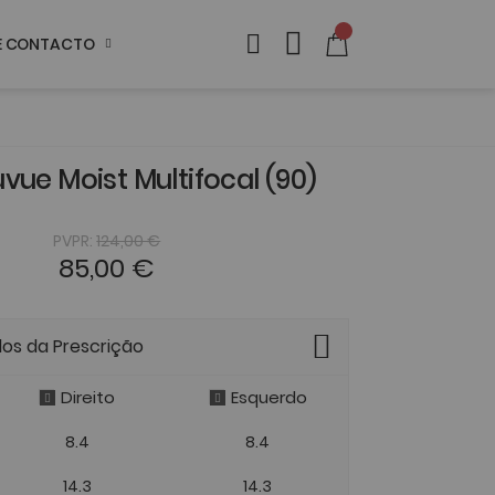
DE CONTACTO
uvue Moist Multifocal (90)
PVPR:
124,00 €
85,00 €
dos da Prescrição
Direito
Esquerdo
8.4
8.4
14.3
14.3