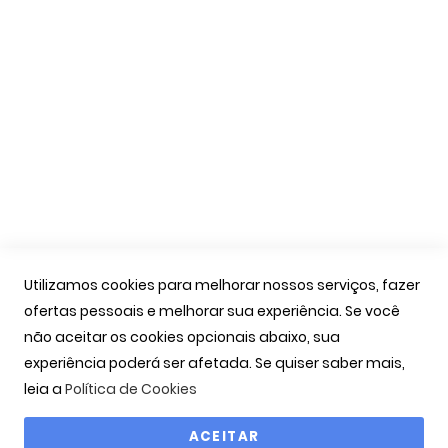
Apoio Cliente
A Minha Conta
As Minhas Encomendas
Marcação Consultas
Contactos
Links Úteis
Iniciar Sessão
Utilizamos cookies para melhorar nossos serviços, fazer
Ver Carrinho
ofertas pessoais e melhorar sua experiência. Se você
Seguir Encomenda
não aceitar os cookies opcionais abaixo, sua
Recuperar Password
experiência poderá ser afetada. Se quiser saber mais,
leia a
Política de Cookies
ACEITAR