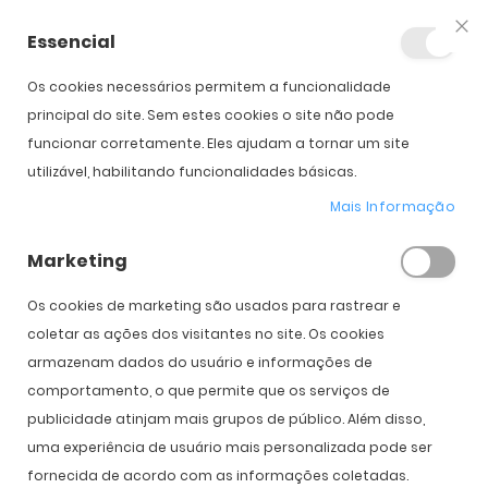
Essencial
Fec
Os cookies necessários permitem a funcionalidade
principal do site. Sem estes cookies o site não pode
funcionar corretamente. Eles ajudam a tornar um site
Clariti
utilizável, habilitando funcionalidades básicas.
Mais Informação
Início
Lentes de Contacto
Diárias
Clariti
Marketing
Os cookies de marketing são usados ​​para rastrear e
coletar as ações dos visitantes no site. Os cookies
FILTRO
Def
armazenam dados do usuário e informações de
Or
comportamento, o que permite que os serviços de
Cr
publicidade atinjam mais grupos de público. Além disso,
uma experiência de usuário mais personalizada pode ser
fornecida de acordo com as informações coletadas.