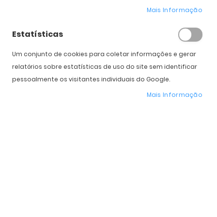
Mais Informação
Estatísticas
Clariti 1 Day Toric (90)
Clariti 1 Day Multifocal
(30)
78,00 €
PVPR:
115,00 €
Um conjunto de cookies para coletar informações e gerar
28,00 €
PVPR:
45,00 €
relatórios sobre estatísticas de uso do site sem identificar
pessoalmente os visitantes individuais do Google.
Mais Informação
Clariti 1 Day Toric (30)
Clariti 1 Day (90)
26,00 €
46,00 €
PVPR:
40,00 €
PVPR:
75,00 €