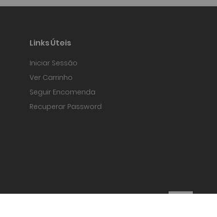
Links Úteis
Iniciar Sessão
Ver Carrinho
Seguir Encomenda
Recuperar Password