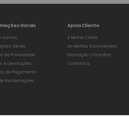
rmações Gerais
Apoio Cliente
 Somos
A Minha Conta
ções Gerais
As Minhas Encomendas
ica de Privacidade
Marcação Consultas
s e Devoluções
Contactos
as de Pagamento
 de Reclamações
cular, Lda