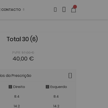
DE CONTACTO
Total 30 (6)
PVPR:
57,00 €
40,00 €
dos da Prescrição
Direito
Esquerdo
8.4
8.4
14.2
14.2