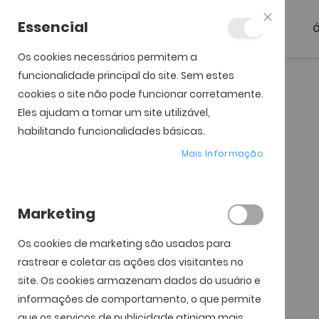
Essencial
Ó
Fechar
Os cookies necessários permitem a
funcionalidade principal do site. Sem estes
Início
Total 30 (6)
cookies o site não pode funcionar corretamente.
Eles ajudam a tornar um site utilizável,
Saltar para o início da
Saltar para o final da
Galeria de imagens
Galeria de imagens
habilitando funcionalidades básicas.
Mais Informação
Marketing
Os cookies de marketing são usados ​​para
rastrear e coletar as ações dos visitantes no
site. Os cookies armazenam dados do usuário e
informações de comportamento, o que permite
que os serviços de publicidade atinjam mais