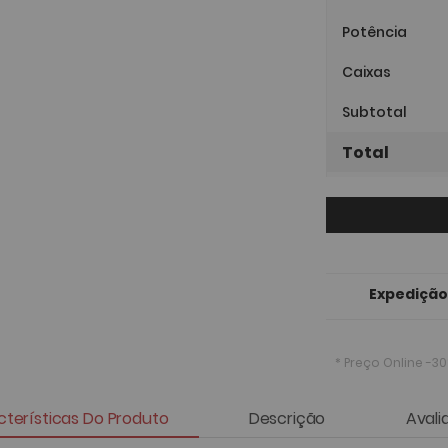
Potência
Caixas
Subtotal
Total
Expedição
* Preço Online
-30
terísticas Do Produto
Descrição
Avali