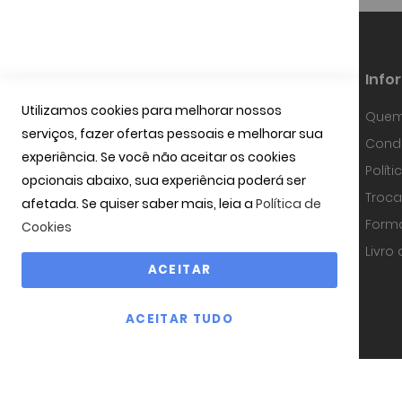
Info
Utilizamos cookies para melhorar nossos
Quem
serviços, fazer ofertas pessoais e melhorar sua
Fundada em Janeiro de 1997, a
Condi
OPTIBARCA tem sabido desenvolver-se
experiência. Se você não aceitar os cookies
e adaptar-se a um mercado em
Polít
contínua evolução, investindo em
opcionais abaixo, sua experiência poderá ser
equipamentos de alta precisão, na
Troca
afetada. Se quiser saber mais, leia a
Política de
tecnologia óptica mais avançada e
uma equipa com técnicos
Form
Cookies
especializados.
ler mais
Livro
ACEITAR
ACEITAR TUDO
Copyright © 2000-2026 OPTIBARCA - Óptica O