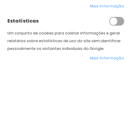
Mais Informação
Estatísticas
Expedição Prevista
Selecione a Cor
Um conjunto de cookies para coletar informações e gerar
relatórios sobre estatísticas de uso do site sem identificar
* Preço Online
-20%
. Promoção válida de 01 a 31 de Agosto de 2026
pessoalmente os visitantes individuais do Google.
Mais Informação
Características do Produto
Mais
Uma
informação
Woodys
Mulher
Plástico
Orgânico
Standard
50 mm