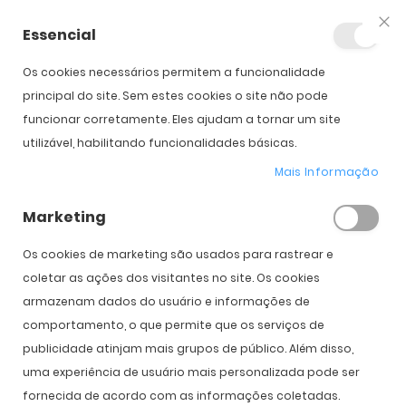
Essencial
Fec
Os cookies necessários permitem a funcionalidade
Início
Woodys Uma
principal do site. Sem estes cookies o site não pode
funcionar corretamente. Eles ajudam a tornar um site
utilizável, habilitando funcionalidades básicas.
Saltar para o início da
Saltar para o final da
Galeria de imagens
Galeria de imagens
Mais Informação
Woodys Uma
Marketing
PVPR:
169,00 €
135,00 €
Os cookies de marketing são usados ​​para rastrear e
coletar as ações dos visitantes no site. Os cookies
armazenam dados do usuário e informações de
comportamento, o que permite que os serviços de
Cor
publicidade atinjam mais grupos de público. Além disso,
uma experiência de usuário mais personalizada pode ser
fornecida de acordo com as informações coletadas.
COMPRAR