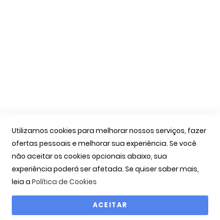
Apoio Cliente
A Minha Conta
As Minhas Encomendas
Marcação Consultas
Contactos
Links Úteis
Iniciar Sessão
Utilizamos cookies para melhorar nossos serviços, fazer
Ver Carrinho
ofertas pessoais e melhorar sua experiência. Se você
Seguir Encomenda
não aceitar os cookies opcionais abaixo, sua
Recuperar Password
experiência poderá ser afetada. Se quiser saber mais,
leia a
Política de Cookies
ACEITAR
Copyright © 2000-2026 OPTIBARCA - Óptica Ocular, Lda