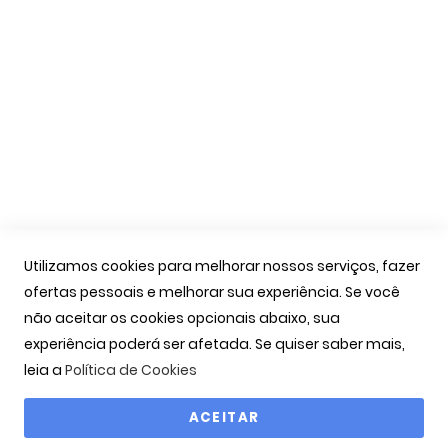
Apoio Cliente
A Minha Conta
As Minhas Encomendas
Marcação Consultas
Contactos
Links Úteis
Iniciar Sessão
Utilizamos cookies para melhorar nossos serviços, fazer
Ver Carrinho
ofertas pessoais e melhorar sua experiência. Se você
Seguir Encomenda
não aceitar os cookies opcionais abaixo, sua
Recuperar Password
experiência poderá ser afetada. Se quiser saber mais,
leia a
Política de Cookies
ACEITAR
Copyright © 2000-2026 OPTIBARCA - Óptica Ocular, Lda