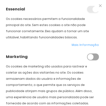
Essencial
Fec
Os cookies necessários permitem a funcionalidade
Início
Woodys Rianne
principal do site. Sem estes cookies o site não pode
funcionar corretamente. Eles ajudam a tornar um site
utilizável, habilitando funcionalidades básicas.
Saltar para o início da
Saltar para o final da
Galeria de imagens
Galeria de imagens
Mais Informação
Woodys Rianne
Marketing
PVPR:
169,00 €
135,00 €
Os cookies de marketing são usados ​​para rastrear e
coletar as ações dos visitantes no site. Os cookies
armazenam dados do usuário e informações de
comportamento, o que permite que os serviços de
Cor
publicidade atinjam mais grupos de público. Além disso,
uma experiência de usuário mais personalizada pode ser
fornecida de acordo com as informações coletadas.
COMPRAR