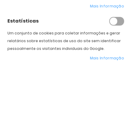
Mais Informação
Estatísticas
Expedição Prevista
Selecione a Cor
Um conjunto de cookies para coletar informações e gerar
relatórios sobre estatísticas de uso do site sem identificar
* Preço Online
-20%
. Promoção válida de 01 a 31 de Agosto de 2026
pessoalmente os visitantes individuais do Google.
Mais Informação
Características do Produto
Mais
Rianne
informação
Woodys
Mulher
Plástico
Orgânico
Standard
49 mm