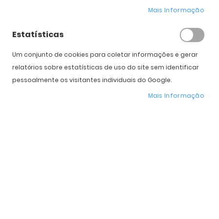
Mais Informação
Estatísticas
Um conjunto de cookies para coletar informações e gerar
relatórios sobre estatísticas de uso do site sem identificar
COMPRAR
pessoalmente os visitantes individuais do Google.
Mais Informação
Expedição Prevista
14 de agosto - 18 de agosto
* Preço Online
-25%
. Promoção válida de 01 a 31 de Agosto de 2026
Características do Produto
Mais
OO9532