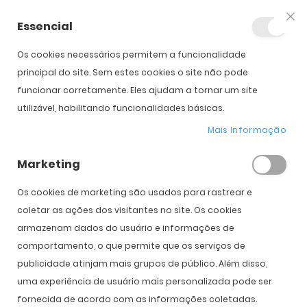
Essencial
Fec
Os cookies necessários permitem a funcionalidade
Início
Oakley Suture Jacket
principal do site. Sem estes cookies o site não pode
funcionar corretamente. Eles ajudam a tornar um site
utilizável, habilitando funcionalidades básicas.
Saltar para o início da
Saltar para o final da
Novo
Galeria de imagens
Galeria de imagens
Mais Informação
Oakley Suture Jacket
Marketing
PVPR:
178,00 €
134,00 €
Os cookies de marketing são usados ​​para rastrear e
coletar as ações dos visitantes no site. Os cookies
armazenam dados do usuário e informações de
Cor
comportamento, o que permite que os serviços de
publicidade atinjam mais grupos de público. Além disso,
uma experiência de usuário mais personalizada pode ser
fornecida de acordo com as informações coletadas.