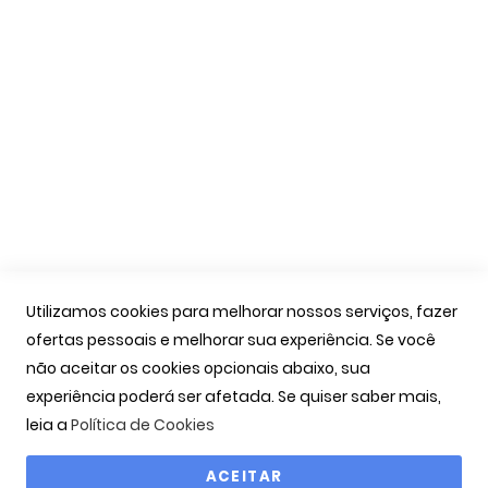
Apoio Cliente
A Minha Conta
As Minhas Encomendas
Marcação Consultas
Contactos
Links Úteis
Iniciar Sessão
Utilizamos cookies para melhorar nossos serviços, fazer
Ver Carrinho
ofertas pessoais e melhorar sua experiência. Se você
Seguir Encomenda
não aceitar os cookies opcionais abaixo, sua
Recuperar Password
experiência poderá ser afetada. Se quiser saber mais,
leia a
Política de Cookies
ACEITAR