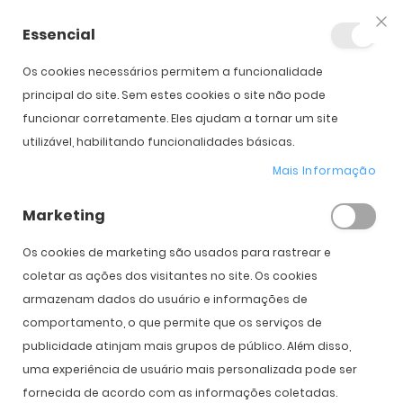
Essencial
Fec
Os cookies necessários permitem a funcionalidade
Início
Oakley Sutro Lite Sweep (Vented)
principal do site. Sem estes cookies o site não pode
funcionar corretamente. Eles ajudam a tornar um site
utilizável, habilitando funcionalidades básicas.
Saltar para o início da
Saltar para o final da
Galeria de imagens
Galeria de imagens
Mais Informação
Oakley Sutro Lite Sweep (Vented)
Marketing
PVPR:
188,00 €
135,00 €
Os cookies de marketing são usados ​​para rastrear e
coletar as ações dos visitantes no site. Os cookies
armazenam dados do usuário e informações de
comportamento, o que permite que os serviços de
Cor
publicidade atinjam mais grupos de público. Além disso,
uma experiência de usuário mais personalizada pode ser
fornecida de acordo com as informações coletadas.
COMPRAR