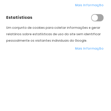
Mais Informação
Estatísticas
Expedição Prevista
Selecione a Cor
Um conjunto de cookies para coletar informações e gerar
relatórios sobre estatísticas de uso do site sem identificar
* Preço Online
-28%
. Promoção válida de 01 a 31 de Agosto de 2026
pessoalmente os visitantes individuais do Google.
Mais Informação
Características do Produto
Mais
OO9465V
informação
Oakley
Homem, Mulher
Plástico
Plutonite
Espelhadas
139 mm