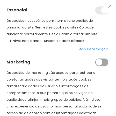
Essencial
Fec
Os cookies necessários permitem a funcionalidade
Início
Oakley EvZero Blades
principal do site. Sem estes cookies o site não pode
funcionar corretamente. Eles ajudam a tornar um site
utilizável, habilitando funcionalidades básicas.
Saltar para o início da
Saltar para o final da
Galeria de imagens
Galeria de imagens
Mais Informação
Oakley EvZero Blades
Marketing
PVPR:
188,00 €
135,00 €
Os cookies de marketing são usados ​​para rastrear e
coletar as ações dos visitantes no site. Os cookies
armazenam dados do usuário e informações de
comportamento, o que permite que os serviços de
Cor
publicidade atinjam mais grupos de público. Além disso,
uma experiência de usuário mais personalizada pode ser
fornecida de acordo com as informações coletadas.
COMPRAR