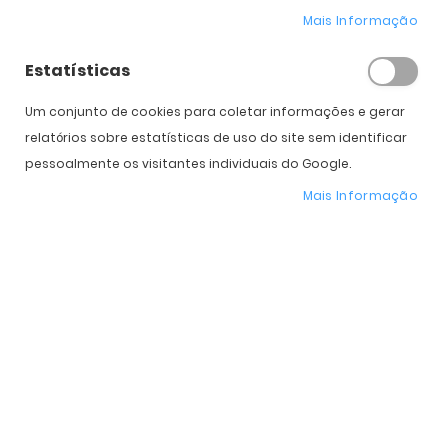
Mais Informação
Estatísticas
Expedição Prevista
Selecione a Cor
Um conjunto de cookies para coletar informações e gerar
relatórios sobre estatísticas de uso do site sem identificar
* Preço Online
-28%
. Promoção válida de 01 a 31 de Agosto de 2026
pessoalmente os visitantes individuais do Google.
Mais Informação
Características do Produto
Mais
OO9454
informação
Oakley
Mulher
Plástico
Plutonite
Espelhadas
138 mm