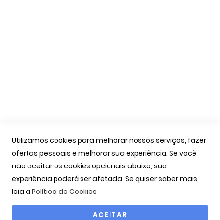
Apoio Cliente
A Minha Conta
As Minhas Encomendas
Marcação Consultas
Contactos
Links Úteis
Iniciar Sessão
Utilizamos cookies para melhorar nossos serviços, fazer
Ver Carrinho
ofertas pessoais e melhorar sua experiência. Se você
Seguir Encomenda
não aceitar os cookies opcionais abaixo, sua
Recuperar Password
experiência poderá ser afetada. Se quiser saber mais,
leia a
Política de Cookies
ACEITAR