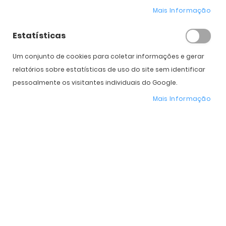
Mais Informação
Estatísticas
Expedição Prevista
Selecione a Cor
Um conjunto de cookies para coletar informações e gerar
relatórios sobre estatísticas de uso do site sem identificar
* Preço Online
-30%
. Promoção válida de 01 a 31 de Agosto de 2026
pessoalmente os visitantes individuais do Google.
Mais Informação
Características do Produto
Mais
VO5625S
informação
Vogue
Mulher
Plástico
Orgânico
Standard
52 mm