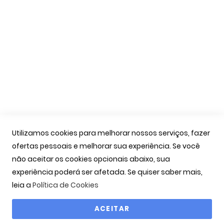
Apoio Cliente
A Minha Conta
As Minhas Encomendas
Marcação Consultas
Contactos
Links Úteis
Iniciar Sessão
Utilizamos cookies para melhorar nossos serviços, fazer
Ver Carrinho
ofertas pessoais e melhorar sua experiência. Se você
Seguir Encomenda
não aceitar os cookies opcionais abaixo, sua
Recuperar Password
experiência poderá ser afetada. Se quiser saber mais,
leia a
Política de Cookies
ACEITAR
Copyright © 2000-2026 OPTIBARCA - Óptica Ocular, Lda