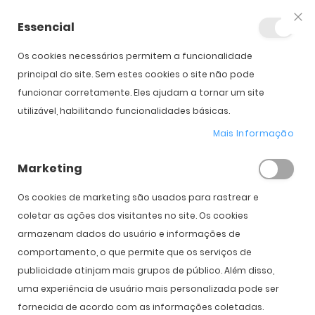
Essencial
Fec
Os cookies necessários permitem a funcionalidade
Início
Vogue VO 5625S
principal do site. Sem estes cookies o site não pode
funcionar corretamente. Eles ajudam a tornar um site
utilizável, habilitando funcionalidades básicas.
Saltar para o início da
Saltar para o final da
Galeria de imagens
Galeria de imagens
Mais Informação
Vogue VO 5625S
Marketing
PVPR:
120,00 €
84,00 €
Os cookies de marketing são usados ​​para rastrear e
coletar as ações dos visitantes no site. Os cookies
armazenam dados do usuário e informações de
comportamento, o que permite que os serviços de
Cor
publicidade atinjam mais grupos de público. Além disso,
uma experiência de usuário mais personalizada pode ser
fornecida de acordo com as informações coletadas.
COMPRAR