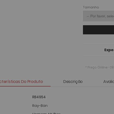
Tamanho
Expe
* Preço Online
-28
terísticas Do Produto
Descrição
Avali
RB4954
Ray-Ban