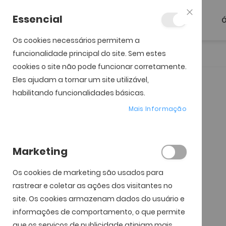
Essencial
Ó
Fechar
Os cookies necessários permitem a
funcionalidade principal do site. Sem estes
Início
Ray-Ban RB4954 Flacko Puffer
cookies o site não pode funcionar corretamente.
Eles ajudam a tornar um site utilizável,
Saltar para o início da
Saltar para o final da
Galeria de imagens
Galeria de imagens
habilitando funcionalidades básicas.
Mais Informação
Marketing
Os cookies de marketing são usados ​​para
rastrear e coletar as ações dos visitantes no
site. Os cookies armazenam dados do usuário e
informações de comportamento, o que permite
que os serviços de publicidade atinjam mais