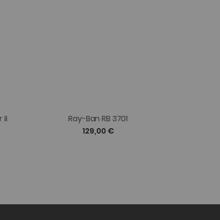
II
Ray-Ban RB 3701
Ray-B
129,00 €