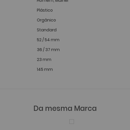
Homem, Mulher
Plástico
Orgânico
Standard
52 / 54 mm
36 / 37 mm
23 mm
145 mm
Da mesma Marca