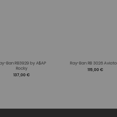
ay-Ban RB3929 by A$AP
Ray-Ban RB 3026 Aviator 
Rocky
115,00 €
137,00 €