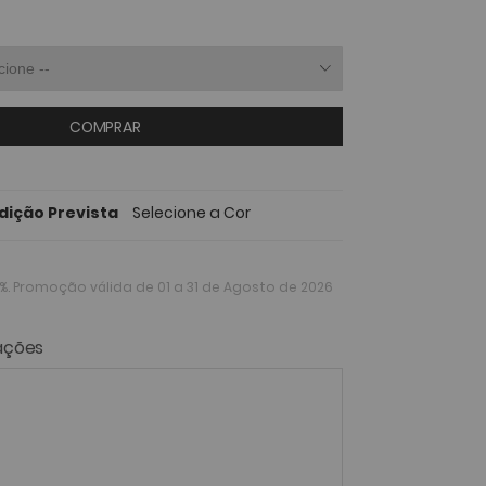
COMPRAR
dição Prevista
Selecione a Cor
%
. Promoção válida de 01 a 31 de Agosto de 2026
ações