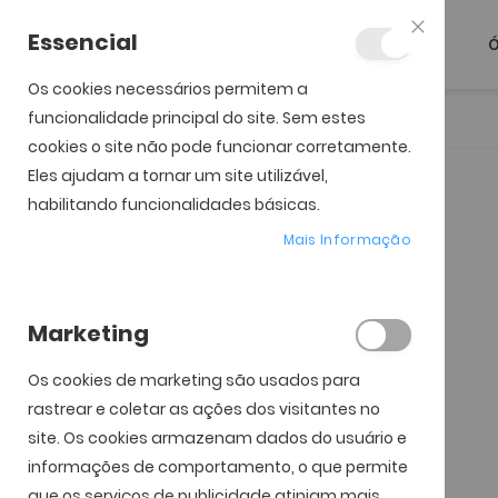
Essencial
Ó
Fechar
Os cookies necessários permitem a
funcionalidade principal do site. Sem estes
Início
Ray-Ban RB 3721
cookies o site não pode funcionar corretamente.
Eles ajudam a tornar um site utilizável,
Saltar para o início da
Saltar para o final da
Galeria de imagens
Galeria de imagens
habilitando funcionalidades básicas.
Mais Informação
Marketing
Os cookies de marketing são usados ​​para
rastrear e coletar as ações dos visitantes no
site. Os cookies armazenam dados do usuário e
informações de comportamento, o que permite
que os serviços de publicidade atinjam mais