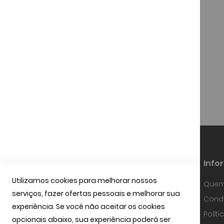
441D
Ray-Ban RB 3548
115,00 €
Info
Utilizamos cookies para melhorar nossos
Quem
serviços, fazer ofertas pessoais e melhorar sua
Fundada em Janeiro de 1997, a
Condi
OPTIBARCA tem sabido desenvolver-se
experiência. Se você não aceitar os cookies
e adaptar-se a um mercado em
Polít
contínua evolução, investindo em
opcionais abaixo, sua experiência poderá ser