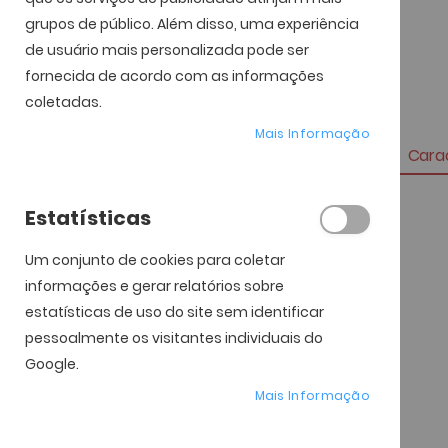
grupos de público. Além disso, uma experiência
de usuário mais personalizada pode ser
fornecida de acordo com as informações
coletadas.
Mais Informação
Carac
Mais
Estatísticas
Referência
informação
Marca
Um conjunto de cookies para coletar
Genero
informações e gerar relatórios sobre
estatísticas de uso do site sem identificar
Material da Armação
pessoalmente os visitantes individuais do
Material das Lentes
Google.
Tipo de Lentes
Mais Informação
Largura da Lente