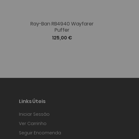
Ray-Ban RB4940 Wayfarer
Ray-Ba
Puffer
125,00 €
Links Úteis
Iniciar Sessão
Ver Carrinho
Seguir Encomenda