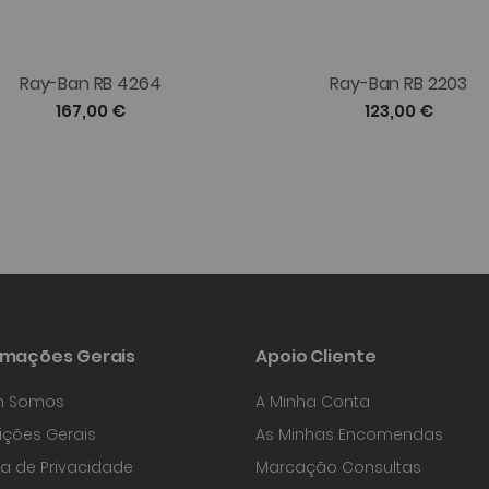
Ray-Ban RB 4264
Ray-Ban RB 2203
167,00 €
123,00 €
rmações Gerais
Apoio Cliente
 Somos
A Minha Conta
ções Gerais
As Minhas Encomendas
ica de Privacidade
Marcação Consultas