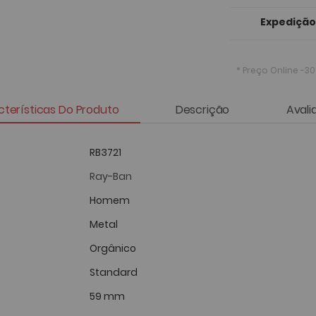
Expedição
* Preço Online
-30
terísticas Do Produto
Descrição
Avali
RB3721
Ray-Ban
Homem
Metal
Orgânico
Standard
59 mm