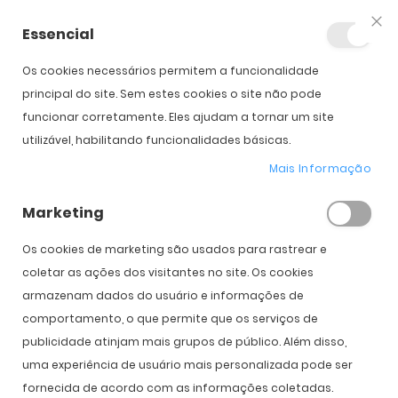
Essencial
Fec
Os cookies necessários permitem a funcionalidade
Início
Ray-Ban RB 3548
principal do site. Sem estes cookies o site não pode
funcionar corretamente. Eles ajudam a tornar um site
utilizável, habilitando funcionalidades básicas.
Saltar para o início da
Saltar para o final da
Galeria de imagens
Galeria de imagens
Mais Informação
Ray-Ban RB 3548
Marketing
PVPR:
163,00 €
115,00 €
Os cookies de marketing são usados ​​para rastrear e
coletar as ações dos visitantes no site. Os cookies
armazenam dados do usuário e informações de
comportamento, o que permite que os serviços de
Cor
publicidade atinjam mais grupos de público. Além disso,
uma experiência de usuário mais personalizada pode ser
Tamanho
fornecida de acordo com as informações coletadas.