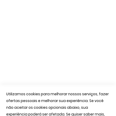
Formas de Pagamento
Livro de Reclamações
Apoio Cliente
A Minha Conta
As Minhas Encomendas
Marcação Consultas
Contactos
Links Úteis
Iniciar Sessão
Utilizamos cookies para melhorar nossos serviços, fazer
Ver Carrinho
ofertas pessoais e melhorar sua experiência. Se você
Seguir Encomenda
não aceitar os cookies opcionais abaixo, sua
Recuperar Password
experiência poderá ser afetada. Se quiser saber mais,