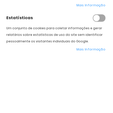
Mais Informação
Estatísticas
COMPRAR
Um conjunto de cookies para coletar informações e gerar
relatórios sobre estatísticas de uso do site sem identificar
Expedição Prevista
Selecione a Cor
pessoalmente os visitantes individuais do Google.
Mais Informação
* Preço Online
-29%
. Promoção válida de 01 a 31 de Agosto de 2026
Características do Produto
Mais
RB3548
informação
Ray-Ban
Homem, Mulher
Metal