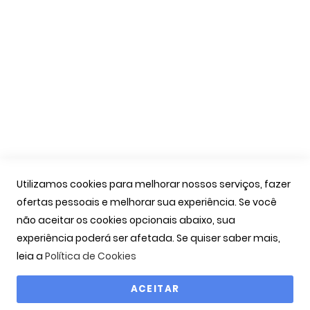
Apoio Cliente
A Minha Conta
As Minhas Encomendas
Marcação Consultas
Contactos
Links Úteis
Iniciar Sessão
Utilizamos cookies para melhorar nossos serviços, fazer
Ver Carrinho
ofertas pessoais e melhorar sua experiência. Se você
Seguir Encomenda
não aceitar os cookies opcionais abaixo, sua
Recuperar Password
experiência poderá ser afetada. Se quiser saber mais,
leia a
Política de Cookies
ACEITAR
Copyright © 2000-2026 OPTIBARCA - Óptica Ocular, Lda