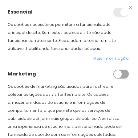
Essencial
Fec
Os cookies necessários permitem a funcionalidade
Início
Prada SPR B05
principal do site. Sem estes cookies o site não pode
funcionar corretamente. Eles ajudam a tornar um site
utilizável, habilitando funcionalidades básicas.
Saltar para o início da
Saltar para o final da
Galeria de imagens
Galeria de imagens
Mais Informação
Prada SPR B05
Marketing
PVPR:
290,00 €
199,00 €
Os cookies de marketing são usados ​​para rastrear e
coletar as ações dos visitantes no site. Os cookies
armazenam dados do usuário e informações de
comportamento, o que permite que os serviços de
Cor
publicidade atinjam mais grupos de público. Além disso,
uma experiência de usuário mais personalizada pode ser
fornecida de acordo com as informações coletadas.
COMPRAR