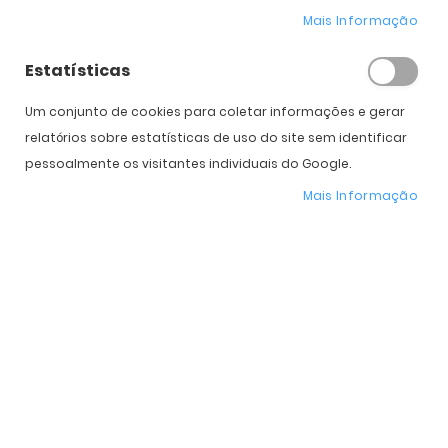
Mais Informação
Estatísticas
Expedição Prevista
Selecione a Cor
Um conjunto de cookies para coletar informações e gerar
relatórios sobre estatísticas de uso do site sem identificar
* Preço Online
-31%
. Promoção válida de 01 a 31 de Agosto de 2026
pessoalmente os visitantes individuais do Google.
Mais Informação
Características do Produto
Mais
SPRB05
informação
Prada
Mulher
Plástico
Orgânico
Standard
53 mm