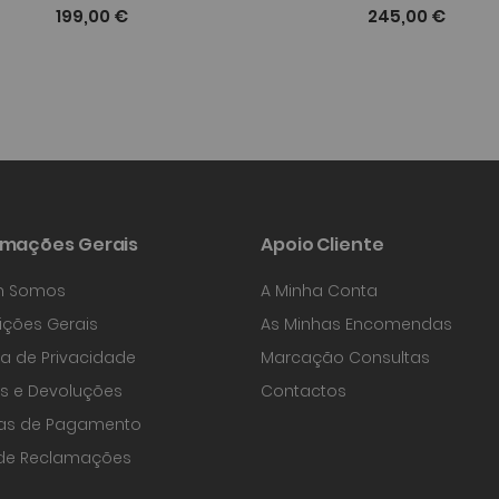
199,00 €
245,00 €
rmações Gerais
Apoio Cliente
 Somos
A Minha Conta
ções Gerais
As Minhas Encomendas
ica de Privacidade
Marcação Consultas
s e Devoluções
Contactos
as de Pagamento
 de Reclamações