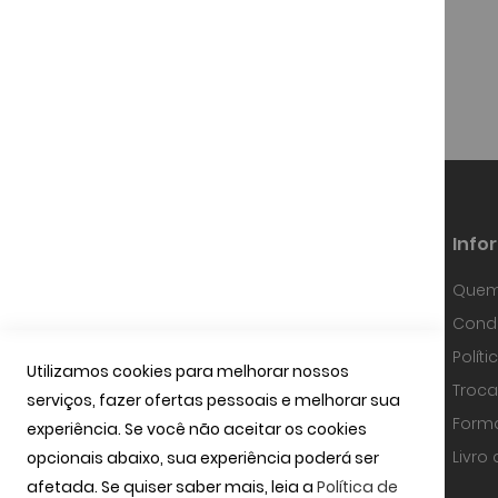
€
275,00 €
Info
Quem
Fundada em Janeiro de 1997, a
Condi
OPTIBARCA tem sabido desenvolver-se
e adaptar-se a um mercado em
Polít
contínua evolução, investindo em
Utilizamos cookies para melhorar nossos
equipamentos de alta precisão, na
Troca
serviços, fazer ofertas pessoais e melhorar sua
tecnologia óptica mais avançada e
uma equipa com técnicos
Form
experiência. Se você não aceitar os cookies
especializados.
ler mais
Livro
opcionais abaixo, sua experiência poderá ser
afetada. Se quiser saber mais, leia a
Política de