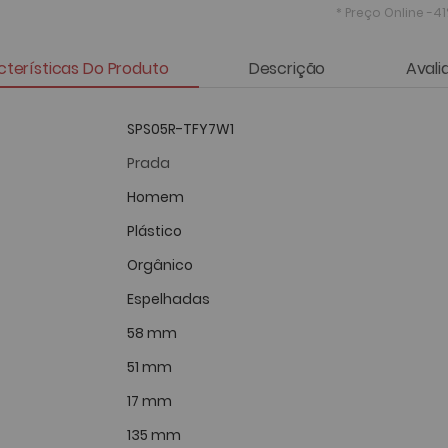
* Preço Online
-41
terísticas Do Produto
Descrição
Avali
SPS05R-TFY7W1
Prada
Homem
Plástico
Orgânico
Espelhadas
58 mm
51 mm
17 mm
135 mm