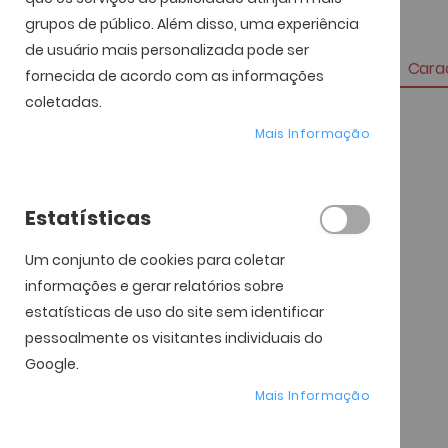
grupos de público. Além disso, uma experiência
de usuário mais personalizada pode ser
Carac
fornecida de acordo com as informações
coletadas.
Mais
Referência
Mais Informação
informação
Marca
Genero
Estatísticas
Material da Armação
Um conjunto de cookies para coletar
Material das Lentes
informações e gerar relatórios sobre
Tipo de Lentes
estatísticas de uso do site sem identificar
Largura da Lente
pessoalmente os visitantes individuais do
Google.
Altura da Lente
Mais Informação
Tamanho da Ponte
Tamanho da Haste