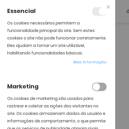
Essencial
Ó
Fechar
Os cookies necessários permitem a
funcionalidade principal do site. Sem estes
Início
Prada Sport SPS 05R
cookies o site não pode funcionar corretamente.
Eles ajudam a tornar um site utilizável,
Saltar para o início da
Saltar para o final da
Galeria de imagens
Galeria de imagens
habilitando funcionalidades básicas.
Mais Informação
Marketing
Os cookies de marketing são usados ​​para
rastrear e coletar as ações dos visitantes no
site. Os cookies armazenam dados do usuário e
informações de comportamento, o que permite
que os serviços de publicidade atinjam mais