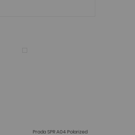
Prada SPR A04 Polarized
Pr