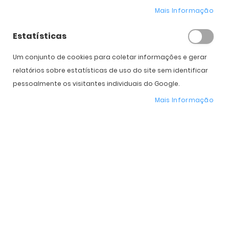
Mais Informação
Estatísticas
Expedição Prevista
Selecione a Cor
Um conjunto de cookies para coletar informações e gerar
relatórios sobre estatísticas de uso do site sem identificar
* Preço Online
-30%
. Promoção válida de 01 a 31 de Agosto de 2026
pessoalmente os visitantes individuais do Google.
Mais Informação
Características do Produto
Mais
PO3166S
informação
Persol
Homem
Plástico
Mineral
Standard
51 mm