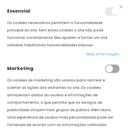
Essencial
Fec
Os cookies necessários permitem a funcionalidade
Início
Persol PO 3166S
principal do site. Sem estes cookies o site não pode
funcionar corretamente. Eles ajudam a tornar um site
utilizável, habilitando funcionalidades básicas.
Saltar para o início da
Saltar para o final da
Galeria de imagens
Galeria de imagens
Mais Informação
Persol PO 3166S
Marketing
PVPR:
285,00 €
199,00 €
Os cookies de marketing são usados ​​para rastrear e
coletar as ações dos visitantes no site. Os cookies
armazenam dados do usuário e informações de
comportamento, o que permite que os serviços de
Cor
publicidade atinjam mais grupos de público. Além disso,
uma experiência de usuário mais personalizada pode ser
fornecida de acordo com as informações coletadas.
COMPRAR