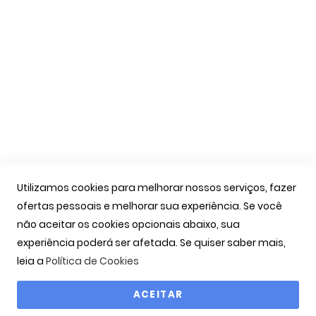
Apoio Cliente
A Minha Conta
As Minhas Encomendas
Marcação Consultas
Contactos
Links Úteis
Iniciar Sessão
Utilizamos cookies para melhorar nossos serviços, fazer
Ver Carrinho
ofertas pessoais e melhorar sua experiência. Se você
Seguir Encomenda
não aceitar os cookies opcionais abaixo, sua
Recuperar Password
experiência poderá ser afetada. Se quiser saber mais,
leia a
Política de Cookies
ACEITAR
Copyright © 2000-2026 OPTIBARCA - Óptica Ocular, Lda