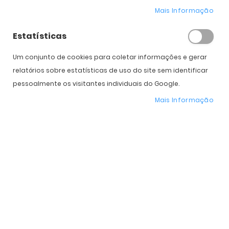
Mais Informação
* Preço Online
-41%
. Promoção válida de 01 a 31 de Agosto de 2026
Estatísticas
Um conjunto de cookies para coletar informações e gerar
Características do Produto
relatórios sobre estatísticas de uso do site sem identificar
pessoalmente os visitantes individuais do Google.
Mais
RBR0101S-001/VR
Mais Informação
informação
Ray-Ban
Homem, Mulher
Metal
Orgânico
Standard
59 mm
51 mm
11 mm
140 mm