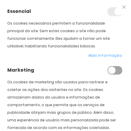
Essencial
Fec
Os cookies necessários permitem a funcionalidade
Início
Ray-Ban RBR 0101S Aviator Reverse
principal do site. Sem estes cookies o site não pode
funcionar corretamente. Eles ajudam a tornar um site
utilizável, habilitando funcionalidades básicas.
Saltar para o início da
Saltar para o final da
Galeria de imagens
Galeria de imagens
Mais Informação
Ray-Ban RBR 0101S Aviator Reverse
Marketing
PVPR:
184,00 €
109,00 €
Os cookies de marketing são usados ​​para rastrear e
coletar as ações dos visitantes no site. Os cookies
armazenam dados do usuário e informações de
COMPRAR
comportamento, o que permite que os serviços de
publicidade atinjam mais grupos de público. Além disso,
uma experiência de usuário mais personalizada pode ser
Expedição Prevista
10 de agosto - 11 de agosto
fornecida de acordo com as informações coletadas.