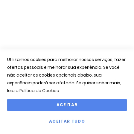
As Minhas Encomendas
Marcação Consultas
Contactos
Links Úteis
Iniciar Sessão
Utilizamos cookies para melhorar nossos serviços, fazer
Ver Carrinho
ofertas pessoais e melhorar sua experiência. Se você
Seguir Encomenda
não aceitar os cookies opcionais abaixo, sua
Recuperar Password
experiência poderá ser afetada. Se quiser saber mais,
leia a
Política de Cookies
ACEITAR
Copyright © 2000-2026 OPTIBARCA - Óptica Ocular, Lda
ACEITAR TUDO