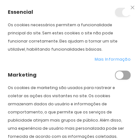
Essencial
Fec
Os cookies necessários permitem a funcionalidade
Início
Oakley Neoforma
principal do site. Sem estes cookies o site não pode
funcionar corretamente. Eles ajudam a tornar um site
utilizável, habilitando funcionalidades básicas.
Saltar para o início da
Saltar para o final da
Novo
Galeria de imagens
Galeria de imagens
Mais Informação
Oakley Neoforma
Marketing
PVPR:
131,00 €
98,00 €
Os cookies de marketing são usados ​​para rastrear e
coletar as ações dos visitantes no site. Os cookies
armazenam dados do usuário e informações de
Cor
comportamento, o que permite que os serviços de
publicidade atinjam mais grupos de público. Além disso,
uma experiência de usuário mais personalizada pode ser
fornecida de acordo com as informações coletadas.