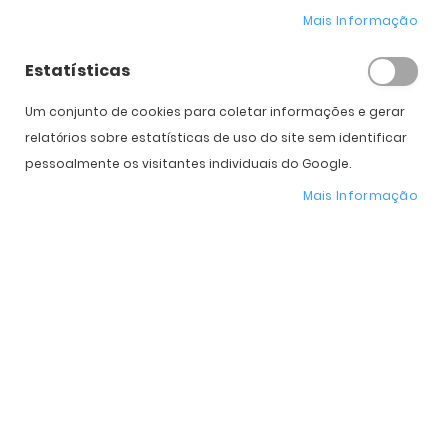
Mais Informação
Estatísticas
Um conjunto de cookies para coletar informações e gerar
relatórios sobre estatísticas de uso do site sem identificar
COMPRAR
pessoalmente os visitantes individuais do Google.
Mais Informação
Expedição Prevista
Selecione a Cor
* Preço Online
-25%
. Promoção válida de 01 a 31 de Agosto de 2026
Características do Produto
Mais
OO9528