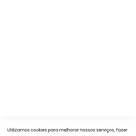
Política de Privacidade
Trocas e Devoluções
Formas de Pagamento
Livro de Reclamações
Apoio Cliente
A Minha Conta
As Minhas Encomendas
Marcação Consultas
Contactos
Links Úteis
Iniciar Sessão
Utilizamos cookies para melhorar nossos serviços, fazer
Ver Carrinho