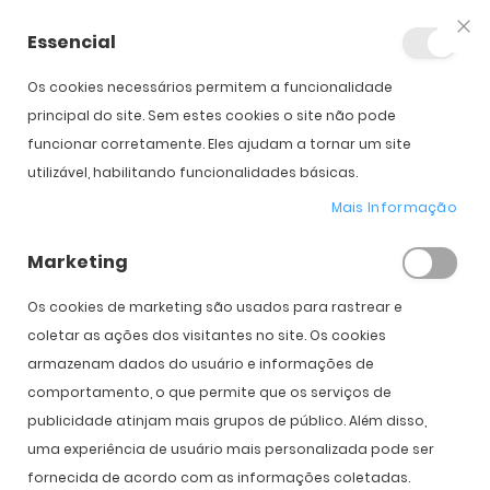
Essencial
Fec
Os cookies necessários permitem a funcionalidade
Início
Oakley HSTN Tour de France 2026 Edition
principal do site. Sem estes cookies o site não pode
funcionar corretamente. Eles ajudam a tornar um site
utilizável, habilitando funcionalidades básicas.
Saltar para o início da
Saltar para o final da
Novo
Galeria de imagens
Galeria de imagens
Mais Informação
Oakley HSTN Tour de France 2026
Edition
Marketing
Os cookies de marketing são usados ​​para rastrear e
PVPR:
192,00 €
144,00 €
coletar as ações dos visitantes no site. Os cookies
armazenam dados do usuário e informações de
comportamento, o que permite que os serviços de
COMPRAR
publicidade atinjam mais grupos de público. Além disso,
uma experiência de usuário mais personalizada pode ser
fornecida de acordo com as informações coletadas.