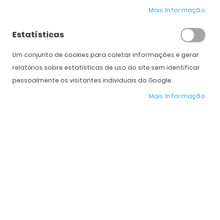
Expedição Prevista
11 de agosto - 12 de agosto
Mais Informação
Estatísticas
* Preço Online
-25%
. Promoção válida de 01 a 31 de Agosto de 2026
Um conjunto de cookies para coletar informações e gerar
relatórios sobre estatísticas de uso do site sem identificar
Características do Produto
pessoalmente os visitantes individuais do Google.
Mais Informação
Mais
OO9242-2252
informação
Oakley
Homem, Mulher
Plástico
Plutonite
Espelhadas
52 mm
48 mm
21 mm