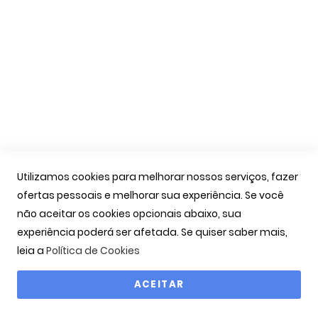
A Minha Conta
As Minhas Encomendas
Marcação Consultas
Contactos
Links Úteis
Iniciar Sessão
Utilizamos cookies para melhorar nossos serviços, fazer
Ver Carrinho
ofertas pessoais e melhorar sua experiência. Se você
Seguir Encomenda
não aceitar os cookies opcionais abaixo, sua
Recuperar Password
experiência poderá ser afetada. Se quiser saber mais,
leia a
Política de Cookies
ACEITAR
Copyright © 2000-2026 OPTIBARCA - Óptica Ocular, Lda