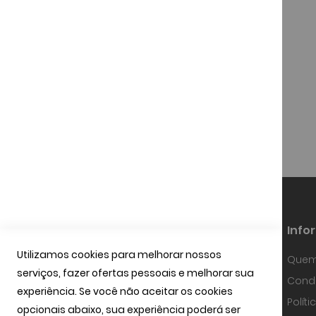
 50th
Lente Oakley Jawbreaker
d Edition
Polarized
€
100,00 €
Info
Utilizamos cookies para melhorar nossos
Quem
serviços, fazer ofertas pessoais e melhorar sua
Fundada em Janeiro de 1997, a
Condi
OPTIBARCA tem sabido desenvolver-se
experiência. Se você não aceitar os cookies
e adaptar-se a um mercado em
Polít
contínua evolução, investindo em
opcionais abaixo, sua experiência poderá ser