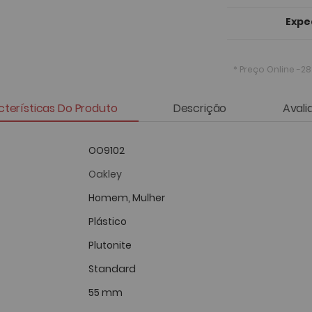
Expe
* Preço Online
-28
terísticas Do Produto
Descrição
Avali
OO9102
Oakley
Homem, Mulher
Plástico
Plutonite
Standard
55 mm