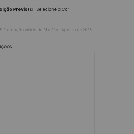
dição Prevista
Selecione a Cor
%
. Promoção válida de 01 a 31 de Agosto de 2026
ações