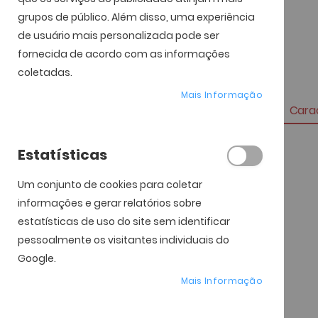
grupos de público. Além disso, uma experiência
de usuário mais personalizada pode ser
fornecida de acordo com as informações
coletadas.
Mais Informação
Carac
Mais
Estatísticas
Referência
informação
Marca
Um conjunto de cookies para coletar
Genero
informações e gerar relatórios sobre
estatísticas de uso do site sem identificar
Material da Armação
pessoalmente os visitantes individuais do
Material das Lentes
Google.
Tipo de Lentes
Mais Informação
Largura da Lente