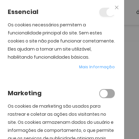
Essencial
Ó
Fechar
Os cookies necessários permitem a
funcionalidade principal do site. Sem estes
Início
Oakley Holbrook
cookies o site não pode funcionar corretamente.
Eles ajudam a tornar um site utilizável,
Saltar para o início da
Saltar para o final da
Galeria de imagens
Galeria de imagens
habilitando funcionalidades básicas.
Mais Informação
Marketing
Os cookies de marketing são usados ​​para
rastrear e coletar as ações dos visitantes no
site. Os cookies armazenam dados do usuário e
informações de comportamento, o que permite
que os serviços de publicidade atinjam mais