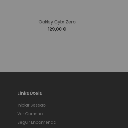
Oakley Cybr Zero
Oakl
129,00 €
Links Úteis
Iniciar Sessão
Ver Carrinho
Seguir Encomenda