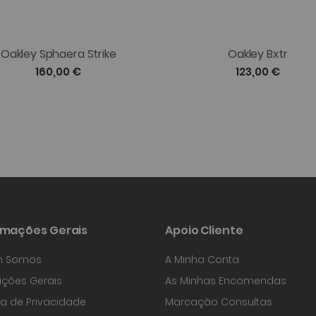
Oakley Sphaera Strike
Oakley Bxtr
160,00 €
123,00 €
rmações Gerais
Apoio Cliente
 Somos
A Minha Conta
ções Gerais
As Minhas Encomendas
ica de Privacidade
Marcação Consultas