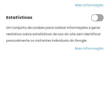
Mais Informação
Expedição Prevista
11 de agosto - 12 de agosto
Estatísticas
Um conjunto de cookies para coletar informações e gerar
relatórios sobre estatísticas de uso do site sem identificar
Características do Produto
pessoalmente os visitantes individuais do Google.
Mais Informação
Mais
OO9468-04
informação
Oakley
Homem, Mulher
Plástico
Plutonite
Espelhadas
-
-
-
-