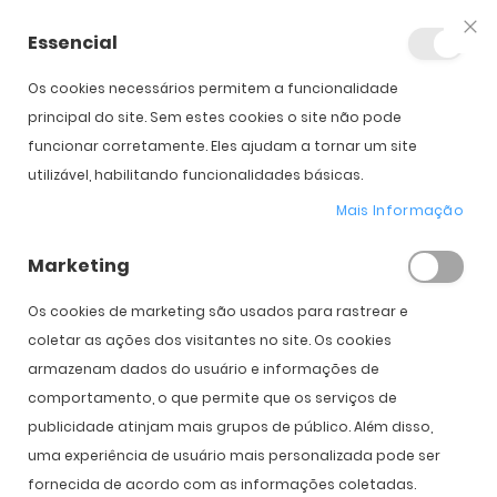
Essencial
Fec
Os cookies necessários permitem a funcionalidade
Início
Oakley Sub Zero
principal do site. Sem estes cookies o site não pode
funcionar corretamente. Eles ajudam a tornar um site
utilizável, habilitando funcionalidades básicas.
Saltar para o início da
Saltar para o final da
Galeria de imagens
Galeria de imagens
Mais Informação
Marketing
Oakley Sub Zero
Os cookies de marketing são usados ​​para rastrear e
coletar as ações dos visitantes no site. Os cookies
250,00 €
armazenam dados do usuário e informações de
comportamento, o que permite que os serviços de
publicidade atinjam mais grupos de público. Além disso,
COMPRAR
uma experiência de usuário mais personalizada pode ser
fornecida de acordo com as informações coletadas.