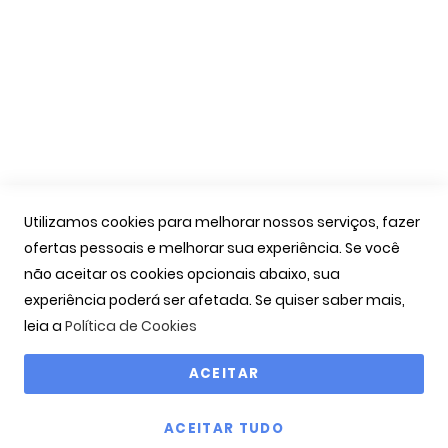
A Minha Conta
As Minhas Encomendas
Marcação Consultas
Contactos
Links Úteis
Iniciar Sessão
Utilizamos cookies para melhorar nossos serviços, fazer
Ver Carrinho
ofertas pessoais e melhorar sua experiência. Se você
Seguir Encomenda
não aceitar os cookies opcionais abaixo, sua
Recuperar Password
experiência poderá ser afetada. Se quiser saber mais,
leia a
Política de Cookies
ACEITAR
Copyright © 2000-2026 OPTIBARCA - Óptica Ocular, Lda
ACEITAR TUDO