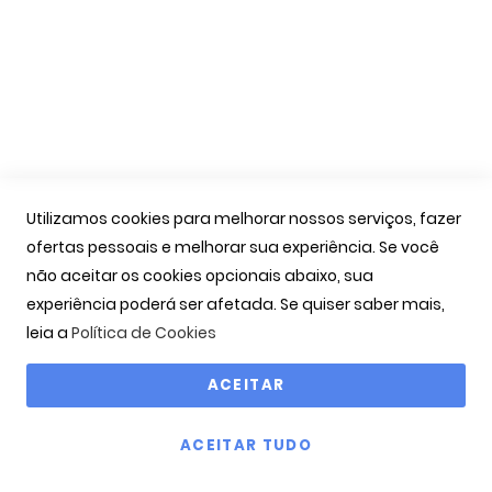
As Minhas Encomendas
Marcação Consultas
Contactos
Links Úteis
Iniciar Sessão
Utilizamos cookies para melhorar nossos serviços, fazer
Ver Carrinho
ofertas pessoais e melhorar sua experiência. Se você
Seguir Encomenda
não aceitar os cookies opcionais abaixo, sua
Recuperar Password
experiência poderá ser afetada. Se quiser saber mais,
leia a
Política de Cookies
ACEITAR
Copyright © 2000-2026 OPTIBARCA - Óptica Ocular, Lda
ACEITAR TUDO