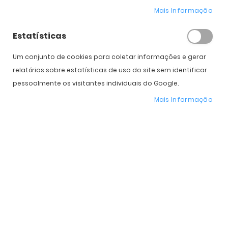
Mais Informação
* Preço Online
-51%
. Promoção válida de 01 a 31 de Agosto de 2026
Estatísticas
Um conjunto de cookies para coletar informações e gerar
Características do Produto
relatórios sobre estatísticas de uso do site sem identificar
pessoalmente os visitantes individuais do Google.
Mais
II0913V-021.000
Mais Informação
informação
Italia Independent
Mulher
Plástico
Orgânico
Espelhadas
51 mm
46 mm
20 mm
140 mm