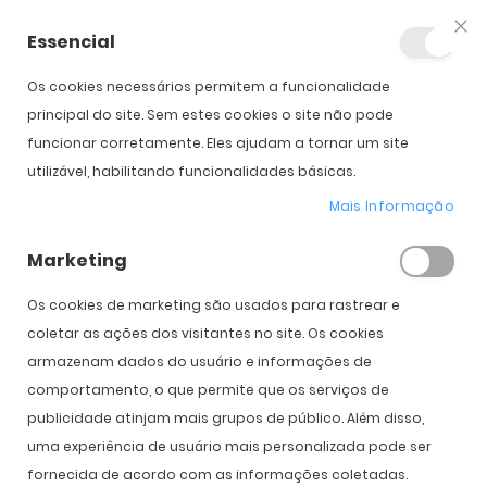
Essencial
Fec
Os cookies necessários permitem a funcionalidade
Início
Italia Independent II 0913V Velvet
principal do site. Sem estes cookies o site não pode
funcionar corretamente. Eles ajudam a tornar um site
utilizável, habilitando funcionalidades básicas.
Saltar para o início da
Saltar para o final da
Galeria de imagens
Galeria de imagens
Mais Informação
Italia Independent II 0913V Velvet
Marketing
PVPR:
160,00 €
79,00 €
Os cookies de marketing são usados ​​para rastrear e
coletar as ações dos visitantes no site. Os cookies
armazenam dados do usuário e informações de
COMPRAR
comportamento, o que permite que os serviços de
publicidade atinjam mais grupos de público. Além disso,
uma experiência de usuário mais personalizada pode ser
Expedição Prevista
14 de agosto - 18 de agosto
fornecida de acordo com as informações coletadas.