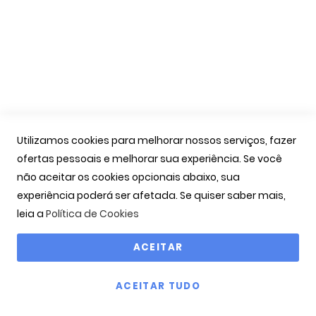
As Minhas Encomendas
Marcação Consultas
Contactos
Links Úteis
Iniciar Sessão
Utilizamos cookies para melhorar nossos serviços, fazer
Ver Carrinho
ofertas pessoais e melhorar sua experiência. Se você
Seguir Encomenda
não aceitar os cookies opcionais abaixo, sua
Recuperar Password
experiência poderá ser afetada. Se quiser saber mais,
leia a
Política de Cookies
ACEITAR
Copyright © 2000-2026 OPTIBARCA - Óptica Ocular, Lda
ACEITAR TUDO