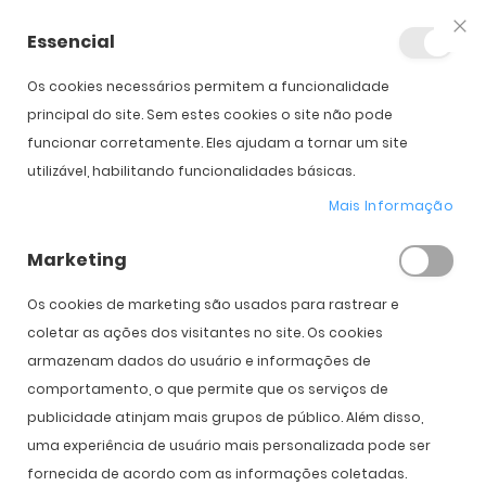
Essencial
Fec
Os cookies necessários permitem a funcionalidade
Início
Italia Independent II 0090DP
principal do site. Sem estes cookies o site não pode
funcionar corretamente. Eles ajudam a tornar um site
utilizável, habilitando funcionalidades básicas.
Saltar para o início da
Saltar para o final da
Galeria de imagens
Galeria de imagens
Mais Informação
Italia Independent II 0090DP
Marketing
PVPR:
167,00 €
117,00 €
Os cookies de marketing são usados ​​para rastrear e
coletar as ações dos visitantes no site. Os cookies
armazenam dados do usuário e informações de
COMPRAR
comportamento, o que permite que os serviços de
publicidade atinjam mais grupos de público. Além disso,
uma experiência de usuário mais personalizada pode ser
Expedição Prevista
14 de agosto - 18 de agosto
fornecida de acordo com as informações coletadas.