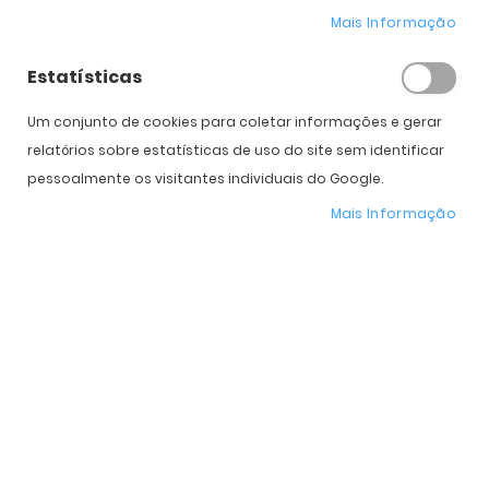
Mais Informação
* Preço Online
-30%
. Promoção válida de 01 a 31 de Agosto de 2026
Estatísticas
Um conjunto de cookies para coletar informações e gerar
Características do Produto
relatórios sobre estatísticas de uso do site sem identificar
pessoalmente os visitantes individuais do Google.
Mais
II0090DP-009.149
Mais Informação
informação
Italia Independent
Homem, Mulher
Plástico
Orgânico
Espelhadas
50 mm
39 mm
20 mm
140 mm