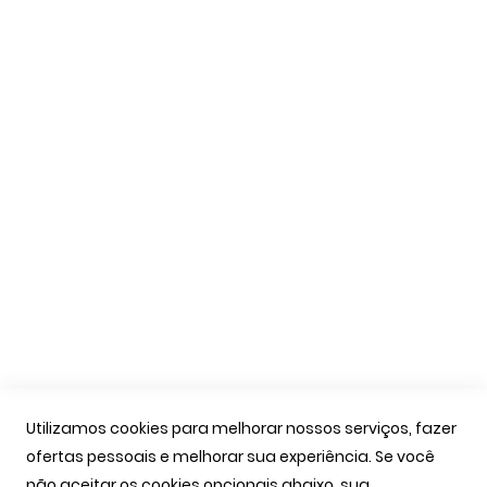
Trocas e Devoluções
Formas de Pagamento
Livro de Reclamações
Apoio Cliente
A Minha Conta
As Minhas Encomendas
Marcação Consultas
Contactos
Links Úteis
Iniciar Sessão
Utilizamos cookies para melhorar nossos serviços, fazer
Ver Carrinho
ofertas pessoais e melhorar sua experiência. Se você
Seguir Encomenda
não aceitar os cookies opcionais abaixo, sua