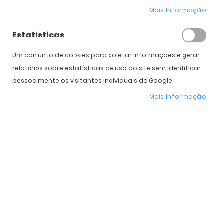
Mais Informação
Estatísticas
COMPRAR
Um conjunto de cookies para coletar informações e gerar
relatórios sobre estatísticas de uso do site sem identificar
Expedição Prevista
Selecione a Cor
pessoalmente os visitantes individuais do Google.
Mais Informação
* Preço Online
-28%
. Promoção válida de 01 a 31 de Agosto de 2026
Características do Produto
Mais
OO9280
informação
Oakley
Homem, Mulher
Plástico