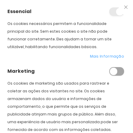
Essencial
Fec
Os cookies necessários permitem a funcionalidade
Início
Oakley Bxtr
principal do site. Sem estes cookies o site não pode
funcionar corretamente. Eles ajudam a tornar um site
utilizável, habilitando funcionalidades básicas.
Saltar para o início da
Saltar para o final da
Galeria de imagens
Galeria de imagens
Mais Informação
Oakley Bxtr
Marketing
PVPR:
172,00 €
123,00 €
Os cookies de marketing são usados ​​para rastrear e
coletar as ações dos visitantes no site. Os cookies
armazenam dados do usuário e informações de
Cor
comportamento, o que permite que os serviços de
publicidade atinjam mais grupos de público. Além disso,
uma experiência de usuário mais personalizada pode ser
fornecida de acordo com as informações coletadas.