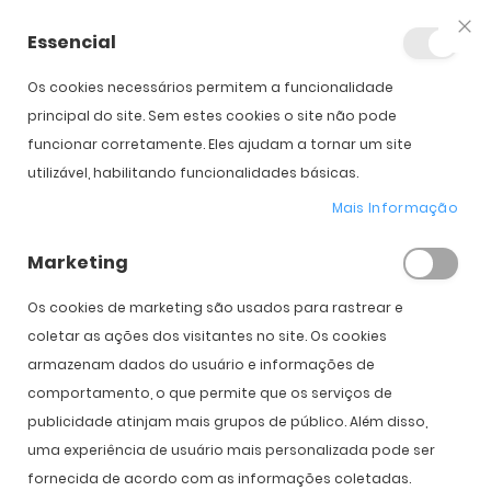
Essencial
Fec
Os cookies necessários permitem a funcionalidade
Início
Lentes Oakley Flak 2.0 XL
principal do site. Sem estes cookies o site não pode
funcionar corretamente. Eles ajudam a tornar um site
utilizável, habilitando funcionalidades básicas.
Saltar para o início da
Saltar para o final da
Galeria de imagens
Galeria de imagens
Mais Informação
Lentes Oakley Flak 2.0 XL
Marketing
PVPR:
50,00 €
40,00 €
Os cookies de marketing são usados ​​para rastrear e
coletar as ações dos visitantes no site. Os cookies
armazenam dados do usuário e informações de
Cor
comportamento, o que permite que os serviços de
publicidade atinjam mais grupos de público. Além disso,
uma experiência de usuário mais personalizada pode ser
fornecida de acordo com as informações coletadas.