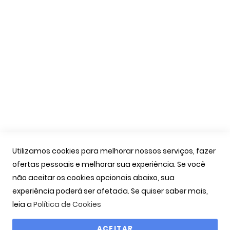
Apoio Cliente
A Minha Conta
As Minhas Encomendas
Marcação Consultas
Contactos
Links Úteis
Iniciar Sessão
Utilizamos cookies para melhorar nossos serviços, fazer
Ver Carrinho
ofertas pessoais e melhorar sua experiência. Se você
Seguir Encomenda
não aceitar os cookies opcionais abaixo, sua
Recuperar Password
experiência poderá ser afetada. Se quiser saber mais,
leia a
Política de Cookies
ACEITAR