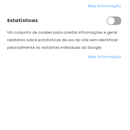
Mais Informação
Estatísticas
COMPRAR
Um conjunto de cookies para coletar informações e gerar
relatórios sobre estatísticas de uso do site sem identificar
Expedição Prevista
Selecione a Cor
pessoalmente os visitantes individuais do Google.
Mais Informação
* Preço Online
-20%
. Promoção válida de 01 a 31 de Agosto de 2026
Características do Produto
Mais
OO9188LS
informação
Oakley
-
-